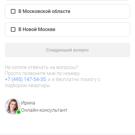
1-
комнатные
В Московской области
2-
комнатные
В Новой Москве
3-
комнатные
Квартиры
Следующий вопрос
на
карте
Ипотечный
Не хотите отвечать на вопросы?
Просто позвоните мне по номеру
калькулятор
+7 (495) 147-54-35
, и я бесплатно помогу с
Семейная
подбором квартиры.
ипотека
Военная
Ирина
ипотека
Онлайн-консультант
Банки
и
программы
Медиа