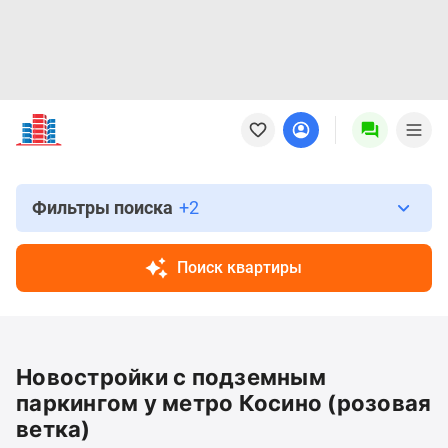
Новостройки
Квартиры
Ипотека
Новостройки
Москвы
Фильтры поиска
+2
Новостройки
Подмосковья
Поиск квартиры
Новостройки
Новой
Москвы
Готовые
Новостройки с подземным
новостройки
Новостройки
паркингом у метро Косино (розовая
на
ветка)
карте