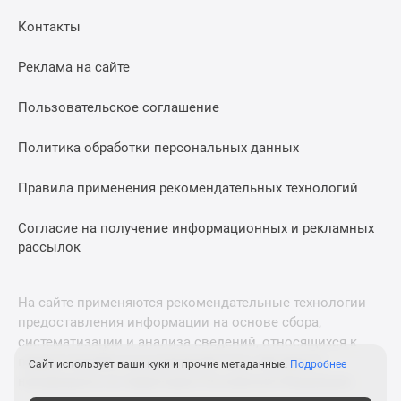
Дома
Контакты
и
коттеджи
Реклама на сайте
Коттеджные
поселки
Пользовательское соглашение
в
Новой
Политика обработки персональных данных
Москве
Готовые
Правила применения рекомендательных технологий
коттеджные
поселки
Согласие на получение информационных и рекламных
рассылок
Строящиеся
коттеджные
поселки
На сайте применяются рекомендательные технологии
Коттеджные
предоставления информации на основе сбора,
поселки
систематизации и анализа сведений, относящихся к
в
предпочтениям пользователей сети «Интернет»,
Сайт использует ваши куки и прочие метаданные.
Подробнее
лесу
находящихся на территории Российской Федерации.
Коттеджные