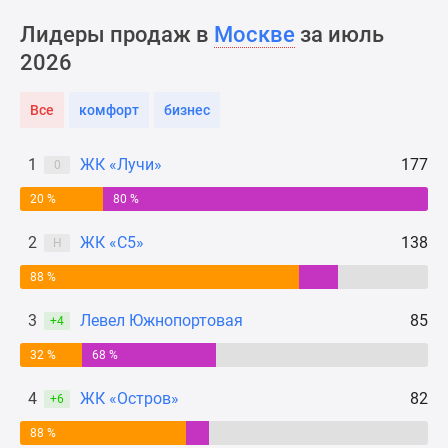
Новости
Лидеры продаж в
Москве
за июль
недвижимости
2026
Мнение
эксперта
Аналитика
Все
комфорт
бизнес
рынка
Покупателю
1
ЖК «Лучи»
177
0
Экспертиза
20 %
80 %
новостроек
Эксперты
2
ЖК «С5»
138
Н
и
авторы
88 %
О
3
Левел Южнопортовая
85
+4
проекте
Контакты
32 %
68 %
Реклама
4
ЖК «Остров»
82
на
+6
сайте
88 %
Vk