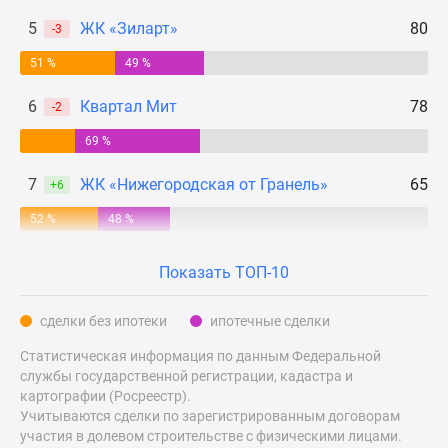
Дзен
5
ЖК «Зиларт»
80
-3
Машино-
51 %
49 %
места
Апартаменты
6
Квартал Мит
78
-2
#траншевая
ипотека
69 %
#рассрочка
7
ЖК «Нижегородская от Гранель»
65
+6
ИТ-
ипотека
52 %
48 %
Квартиры
со
Показать ТОП-10
скидками
до
сделки без ипотеки
ипотечные сделки
41%
Статистическая информация по данным Федеральной
Видео
службы государственной регистрации, кадастра и
360°
картографии (Росреестр).
новостроек
Учитываются сделки по зарегистрированным договорам
Субсидированная
участия в долевом строительстве с физическими лицами.