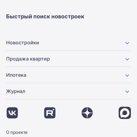
застройщиком
Rutube
Быстрый поиск новостроек
Поиск
дома
в
Москве
Новостройки
Программа
реновации
Продажа квартир
в
Москве
Ипотека
Новостройки
премиум-
класса
Журнал
Новостройки
бизнес-
класса
Рассрочка
Траншевая
О проекте
ипотека