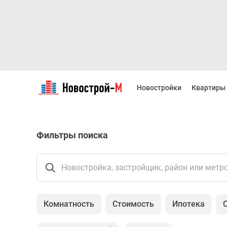
Новостройки
Квартиры
Новостройки
Квартиры
Ипотека
Новостройки
Москвы
Новостройки
Фильтры поиска
Подмосковья
Новостройки
Новой
Москвы
Новостройка, застройщик, район или метр
Готовые
новостройки
Новостройки
Комнатность
Стоимость
Ипотека
на
карте