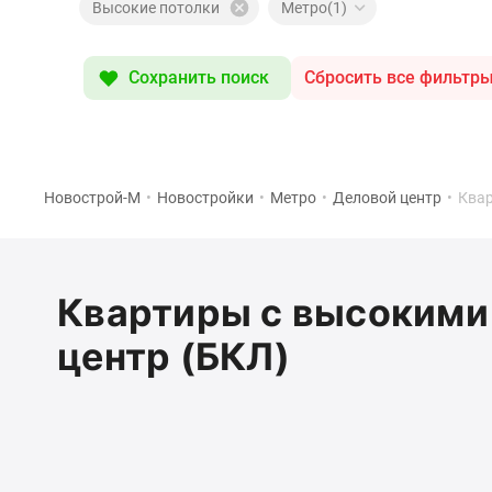
Специальные
Высокие потолки
Метро(1)
предложения
Коммерческие
помещения
Сохранить поиск
Сбросить все фильтр
Продавцы
и
застройщики
Панорамы
новостроек
Видеообзор
Новострой-М
•
Новостройки
•
Метро
•
Деловой центр
•
Квар
новостроек
Экспертиза
новостроек
Экология
Квартиры с высокими 
Москвы
и
центр (БКЛ)
Подмосковья
Студии
1-
комнатные
2-
комнатные
3-