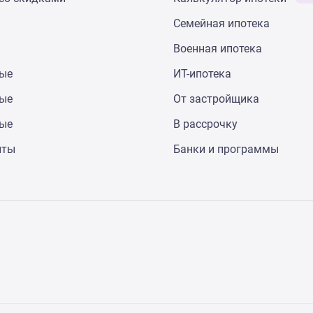
Семейная ипотека
Военная ипотека
ные
ИТ-ипотека
ные
От застройщика
ные
В рассрочку
нты
Банки и программы