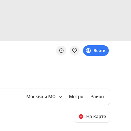
Войти
Москва и МО
Метро
Район
На карте