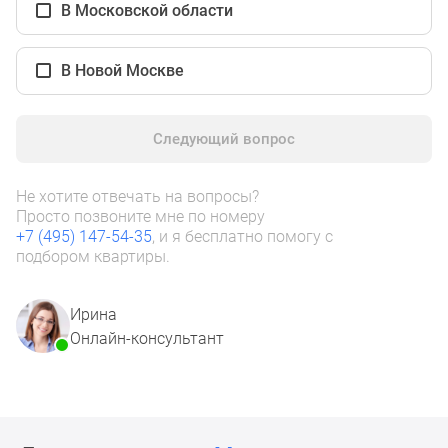
1-
В Московской области
комнатные
2-
В Новой Москве
комнатные
3-
комнатные
Следующий вопрос
Квартиры
на
Не хотите отвечать на вопросы?
карте
Просто позвоните мне по номеру
Ипотечный
+7 (495) 147-54-35
, и я бесплатно помогу с
калькулятор
подбором квартиры.
Семейная
ипотека
Ирина
Военная
Онлайн-консультант
ипотека
Банки
и
программы
Медиа