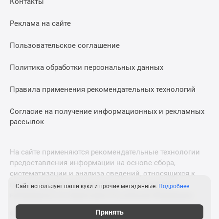
Контакты
Дома
и
Реклама на сайте
коттеджи
Коттеджные
Пользовательское соглашение
поселки
в
Политика обработки персональных данных
Новой
Москве
Правила применения рекомендательных технологий
Готовые
Согласие на получение информационных и рекламных
коттеджные
рассылок
поселки
Строящиеся
коттеджные
На сайте применяются рекомендательные технологии
поселки
предоставления информации на основе сбора,
Коттеджные
систематизации и анализа сведений, относящихся к
поселки
предпочтениям пользователей сети «Интернет»,
Сайт использует ваши куки и прочие метаданные.
Подробнее
в
находящихся на территории Российской Федерации.
лесу
Принять
© 2011—2026 Новострой-М. Все права защищены. Всё,
Коттеджные