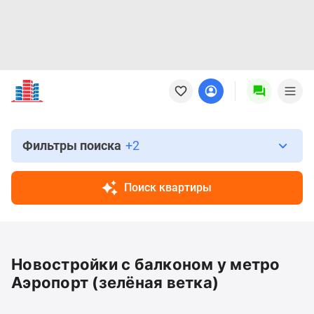
Новостройки
Квартиры
Ипотека
Новостройки
Москвы
Фильтры поиска
+2
Новостройки
Подмосковья
Поиск квартиры
Новостройки
Новой
Москвы
Готовые
Новостройки с балконом у метро
новостройки
Новостройки
Аэропорт (зелёная ветка)
на
карте