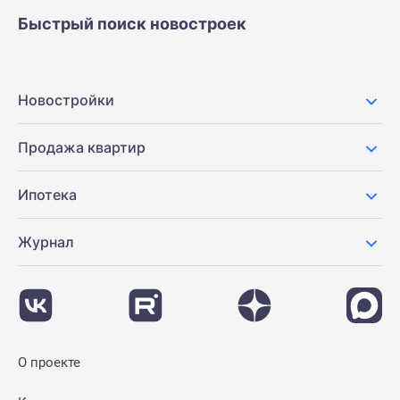
застройщиком
Быстрый поиск новостроек
Rutube
Поиск
дома
в
Новостройки
Москве
Программа
Продажа квартир
реновации
в
Ипотека
Москве
Новостройки
Журнал
премиум-
класса
Новостройки
бизнес-
класса
Рассрочка
О проекте
Траншевая
ипотека