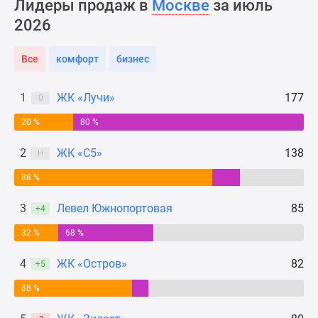
Лидеры продаж в
Москве
за июль
Новости
2026
недвижимости
Мнение
Все
комфорт
бизнес
эксперта
Аналитика
рынка
1
ЖК «Лучи»
177
0
Покупателю
20 %
80 %
Экспертиза
новостроек
2
ЖК «С5»
138
Н
Эксперты
88 %
и
авторы
3
Левел Южнопортовая
85
+4
О
проекте
32 %
68 %
Контакты
4
ЖК «Остров»
82
+5
Реклама
на
88 %
сайте
Vk