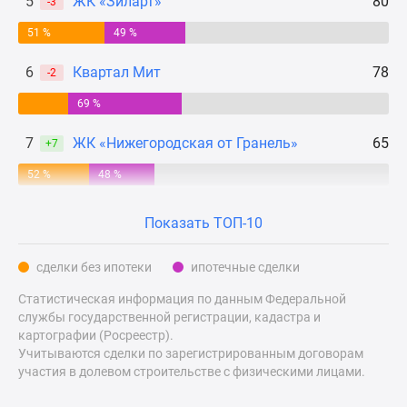
5
ЖК «Зиларт»
80
-3
Дзен
51 %
49 %
Машино-
места
6
Квартал Мит
78
-2
Апартаменты
69 %
#траншевая
ипотека
7
ЖК «Нижегородская от Гранель»
65
+7
#рассрочка
ИТ-
52 %
48 %
ипотека
Квартиры
Показать ТОП-10
со
скидками
сделки без ипотеки
ипотечные сделки
до
Статистическая информация по данным Федеральной
41%
службы государственной регистрации, кадастра и
Видео
картографии (Росреестр).
360°
Учитываются сделки по зарегистрированным договорам
новостроек
участия в долевом строительстве с физическими лицами.
Субсидированная