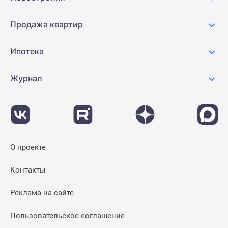
Новости
недвижимости
Продажа квартир
Мнение
эксперта
Ипотека
Аналитика
рынка
Журнал
Покупателю
Экспертиза
новостроек
Эксперты
и
авторы
О проекте
О
проекте
Контакты
Контакты
Реклама
Реклама на сайте
на
сайте
Пользовательское соглашение
Vk