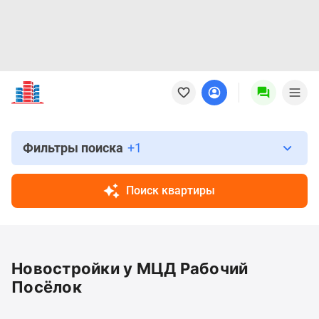
Новостройки
Квартиры
Ипотека
Новостройки
Москвы
Фильтры поиска
+1
Новостройки
Подмосковья
Поиск квартиры
Новостройки
Новой
Москвы
Готовые
Новостройки у МЦД Рабочий
новостройки
Новостройки
Посёлок
на
карте