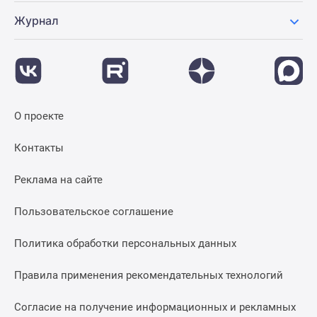
застройщиком
Журнал
Rutube
Поиск
дома
в
Москве
Программа
О проекте
реновации
в
Контакты
Москве
Новостройки
Реклама на сайте
премиум-
класса
Пользовательское соглашение
Новостройки
бизнес-
Политика обработки персональных данных
класса
Правила применения рекомендательных технологий
Рассрочка
Траншевая
Согласие на получение информационных и рекламных
ипотека