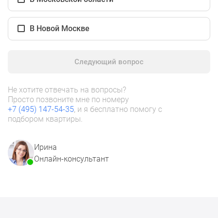
1-
комнатные
2-
В Новой Москве
комнатные
3-
комнатные
Следующий вопрос
Квартиры
на
Не хотите отвечать на вопросы?
карте
Просто позвоните мне по номеру
Ипотечный
+7 (495) 147-54-35
, и я бесплатно помогу с
подбором квартиры.
калькулятор
Семейная
ипотека
Ирина
Военная
Онлайн-консультант
ипотека
Банки
и
программы
Медиа