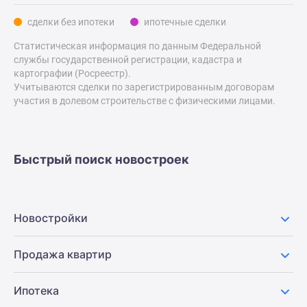
Дзен
сделки без ипотеки
ипотечные сделки
Машино-
Статистическая информация по данным Федеральной
места
службы государственной регистрации, кадастра и
Апартаменты
картографии (Росреестр).
#траншевая
Учитываются сделки по зарегистрированным договорам
ипотека
участия в долевом строительстве с физическими лицами.
#рассрочка
ИТ-
ипотека
Быстрый поиск новостроек
Квартиры
со
скидками
до
Новостройки
41%
Видео
Продажа квартир
360°
новостроек
Ипотека
Субсидированная