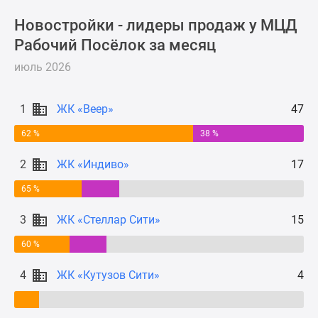
Новости
Новостройки - лидеры продаж у МЦД
недвижимости
Рабочий Посёлок за месяц
Мнение
эксперта
июль 2026
Аналитика
рынка
1
ЖК «Веер»
47
Покупателю
Экспертиза
62 %
38 %
новостроек
Эксперты
2
ЖК «Индиво»
17
и
65 %
авторы
О
3
ЖК «Стеллар Сити»
15
проекте
60 %
Контакты
Реклама
4
ЖК «Кутузов Сити»
4
на
сайте
Vk