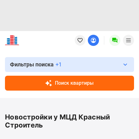
Новостройки
Квартиры
Ипотека
Новостройки
Москвы
Фильтры поиска
+1
Новостройки
Подмосковья
Поиск квартиры
Новостройки
Новой
Москвы
Готовые
Новостройки у МЦД Красный
новостройки
Новостройки
Строитель
на
карте