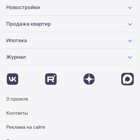
Новости
Новостройки
недвижимости
Мнение
Продажа квартир
эксперта
Аналитика
Ипотека
рынка
Покупателю
Журнал
Экспертиза
новостроек
Эксперты
и
авторы
О
О проекте
проекте
Контакты
Контакты
Реклама
на
Реклама на сайте
сайте
Vk