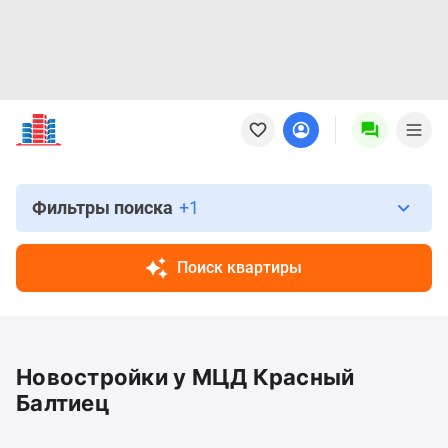
Новостройки
Квартиры
Ипотека
Новостройки
Москвы
Фильтры поиска
+1
Новостройки
Подмосковья
Поиск квартиры
Новостройки
Новой
Москвы
Готовые
Новостройки у МЦД Красный
новостройки
Новостройки
Балтиец
на
карте