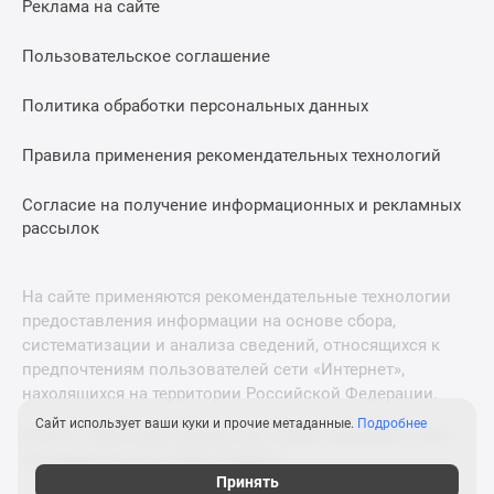
Реклама на сайте
Дзен
Машино-
Пользовательское соглашение
места
Апартаменты
Политика обработки персональных данных
#траншевая
Правила применения рекомендательных технологий
ипотека
#рассрочка
Согласие на получение информационных и рекламных
ИТ-
рассылок
ипотека
Квартиры
со
На сайте применяются рекомендательные технологии
скидками
предоставления информации на основе сбора,
до
систематизации и анализа сведений, относящихся к
41%
предпочтениям пользователей сети «Интернет»,
находящихся на территории Российской Федерации.
Видео
360°
Сайт использует ваши куки и прочие метаданные.
Подробнее
© 2011—2026 Новострой-М. Все права защищены. Всё,
новостроек
что нужно знать о новостройках
Субсидированная
Принять