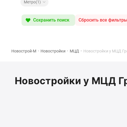
Специальные
Метро(1)
предложения
Коммерческие
помещения
Сохранить поиск
Сбросить все фильтр
Продавцы
и
застройщики
Панорамы
новостроек
Видеообзор
Новострой-М
•
Новостройки
•
МЦД
•
Новостройки у МЦД Г
новостроек
Экспертиза
новостроек
Экология
Новостройки у МЦД Г
Москвы
и
Подмосковья
Студии
1-
комнатные
2-
комнатные
3-