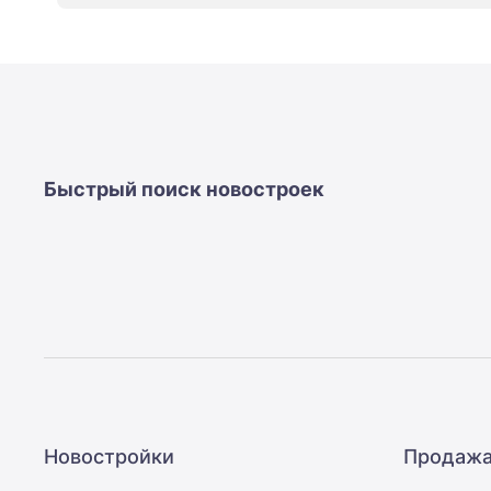
новостроек
Эксперты
и
авторы
О
проекте
Контакты
Реклама
на
Быстрый поиск новостроек
сайте
Vk
Дзен
Машино-
места
Апартаменты
#траншевая
ипотека
#рассрочка
ИТ-
ипотека
Квартиры
Новостройки
Продажа
со
скидками