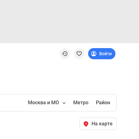
Войти
Москва и МО
Метро
Район
На карте