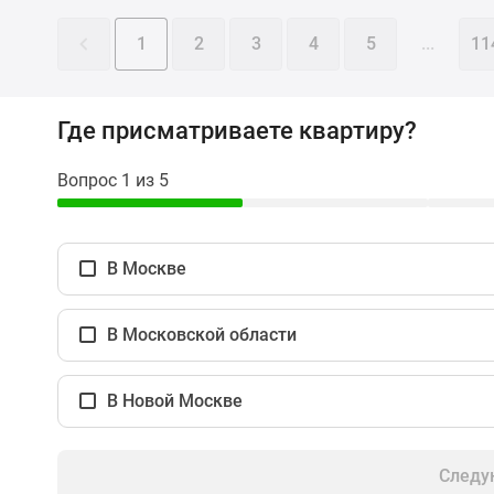
комнатные
Квартиры
1
2
3
4
5
...
11
на
карте
Ипотечный
калькулятор
Где присматриваете квартиру?
Семейная
ипотека
Вопрос 1 из 5
Военная
ипотека
Банки
и
В Москве
программы
Медиа
Новости
В Московской области
недвижимости
Мнение
эксперта
В Новой Москве
Аналитика
рынка
Покупателю
Следу
Экспертиза