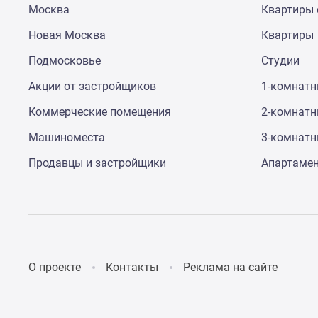
Москва
Квартиры 
до
41%
Новая Москва
Квартиры
Видео
360°
Подмосковье
Студии
новостроек
Субсидированная
Акции от застройщиков
1-комнат
застройщиком
Коммерческие помещения
2-комнат
Rutube
Поиск
Машиноместа
3-комнат
дома
в
Продавцы и застройщики
Апартаме
Москве
Программа
реновации
в
Москве
Новостройки
премиум-
О проекте
Контакты
Реклама на сайте
класса
Новостройки
бизнес-
класса