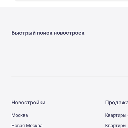
новостроек
Эксперты
и
авторы
О
проекте
Быстрый поиск новостроек
Контакты
Реклама
на
сайте
Vk
Дзен
Машино-
места
Апартаменты
#траншевая
ипотека
#рассрочка
Новостройки
Продажа
ИТ-
ипотека
Москва
Квартиры 
Квартиры
со
Новая Москва
Квартиры
скидками