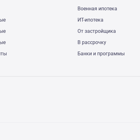
Военная ипотека
ные
ИТ-ипотека
ные
От застройщика
ные
В рассрочку
нты
Банки и программы