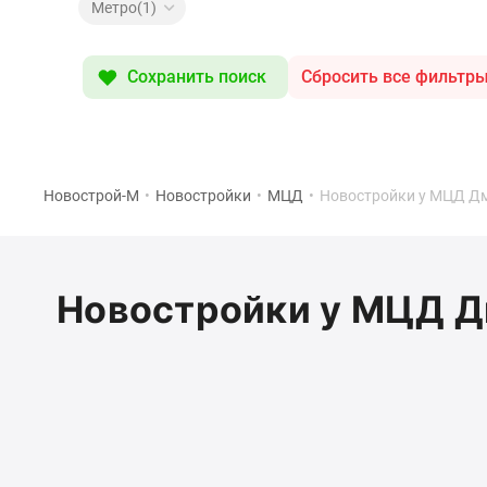
Специальные
Метро(1)
предложения
Коммерческие
помещения
Сохранить поиск
Сбросить все фильтр
Продавцы
и
застройщики
Панорамы
новостроек
Видеообзор
Новострой-М
•
Новостройки
•
МЦД
•
Новостройки у МЦД Д
новостроек
Экспертиза
новостроек
Экология
Новостройки у МЦД Д
Москвы
и
Подмосковья
Студии
1-
комнатные
2-
комнатные
3-