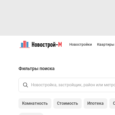
Новостройки
Квартиры
Новостройки
Квартиры
Ипотека
Новостройки
Москвы
Новостройки
Фильтры поиска
Подмосковья
Новостройки
Новой
Москвы
Новостройка, застройщик, район или метр
Готовые
новостройки
Новостройки
Комнатность
Стоимость
Ипотека
на
карте