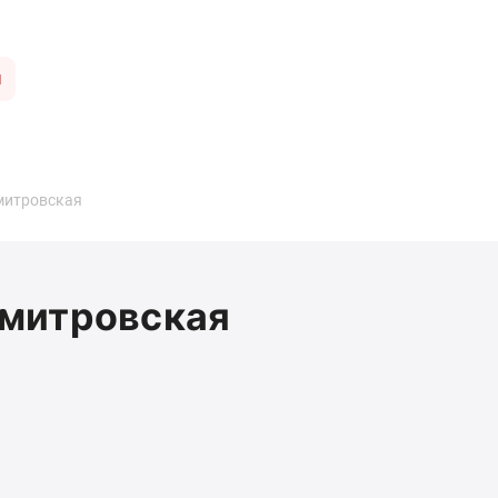
ы
митровская
митровская