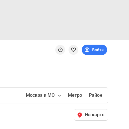
Войти
Москва и МО
Метро
Район
На карте