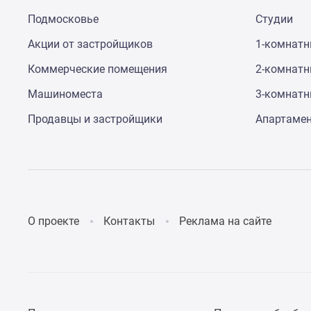
до
Подмосковье
Студии
41%
Видео
Акции от застройщиков
1-комнат
360°
новостроек
Коммерческие помещения
2-комнат
Субсидированная
Машиноместа
3-комнат
застройщиком
Rutube
Продавцы и застройщики
Апартаме
Поиск
дома
в
Москве
Программа
реновации
в
Москве
О проекте
Контакты
Реклама на сайте
Новостройки
премиум-
класса
Новостройки
бизнес-
класса