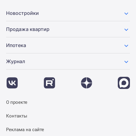
Новости
недвижимости
Новостройки
Мнение
эксперта
Продажа квартир
Аналитика
рынка
Ипотека
Покупателю
Экспертиза
Журнал
новостроек
Эксперты
и
авторы
О
проекте
О проекте
Контакты
Реклама
Контакты
на
сайте
Реклама на сайте
Vk