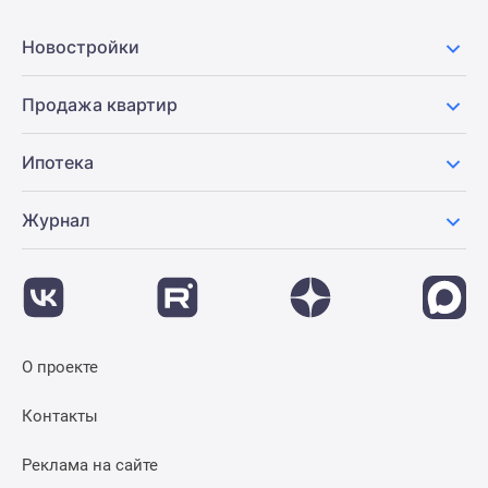
Новости
недвижимости
Новостройки
Мнение
эксперта
Продажа квартир
Аналитика
рынка
Ипотека
Покупателю
Экспертиза
Журнал
новостроек
Эксперты
и
авторы
О
проекте
О проекте
Контакты
Реклама
Контакты
на
сайте
Реклама на сайте
Vk