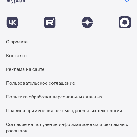
Журнал
застройщиком
Rutube
Поиск
дома
в
Москве
О проекте
Программа
реновации
Контакты
в
Москве
Реклама на сайте
Новостройки
премиум-
Пользовательское соглашение
класса
Политика обработки персональных данных
Новостройки
бизнес-
Правила применения рекомендательных технологий
класса
Рассрочка
Согласие на получение информационных и рекламных
Траншевая
рассылок
ипотека