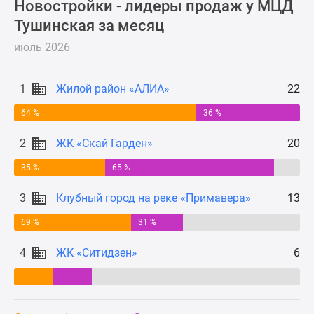
Новостройки - лидеры продаж у МЦД
Новости
Тушинская за месяц
недвижимости
Мнение
июль 2026
эксперта
Аналитика
1
Жилой район «АЛИА»
22
рынка
Покупателю
64 %
36 %
Экспертиза
2
ЖК «Скай Гарден»
20
новостроек
Эксперты
35 %
65 %
и
авторы
3
Клубный город на реке «Примавера»
13
О
69 %
31 %
проекте
Контакты
4
ЖК «Ситидзен»
6
Реклама
на
сайте
Vk