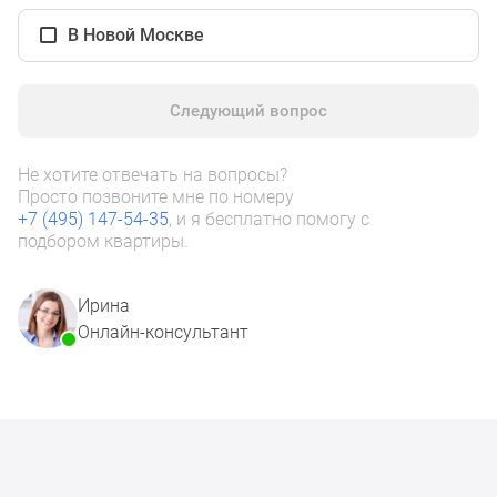
1-
комнатные
В Новой Москве
2-
комнатные
Следующий вопрос
3-
комнатные
Квартиры
Не хотите отвечать на вопросы?
на
Просто позвоните мне по номеру
+7 (495) 147-54-35
, и я бесплатно помогу с
карте
подбором квартиры.
Ипотечный
калькулятор
Семейная
Ирина
ипотека
Онлайн-консультант
Военная
ипотека
Банки
и
программы
Медиа