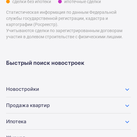
сделки без ипотеки
ипотечные сделки
Дзен
Статистическая информация по данным Федеральной
Машино-
службы государственной регистрации, кадастра и
места
картографии (Росреестр).
Апартаменты
Учитываются сделки по зарегистрированным договорам
#траншевая
участия в долевом строительстве с физическими лицами.
ипотека
#рассрочка
ИТ-
Быстрый поиск новостроек
ипотека
Квартиры
со
скидками
Новостройки
до
41%
Продажа квартир
Видео
360°
Ипотека
новостроек
Субсидированная