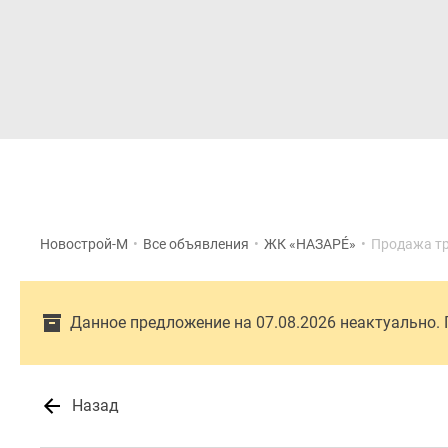
Новостройки
Квартиры
Новострой-М
•
Все объявления
•
ЖК «НАЗАРÉ»
•
Продажа т
Данное предложение на 07.08.2026 неактуально.
Назад