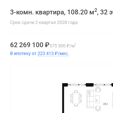
2
3-комн. квартира, 108.20 м
, 32 
Срок сдачи 2 квартал 2028 года
62 269 100
₽
575 500
₽
/м
2
В ипотеку от
223 413
₽
/мес.