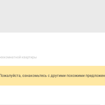
Дома и коттеджи
Ипотека
Медиа
Консультация
рехкомнатной квартиры
 Пожалуйста, ознакомьтесь с другими похожими предложе