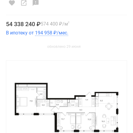
54 338 240
₽
574 400
₽
/м
2
В ипотеку от
194 958
₽
/мес.
обновлено 29 июня