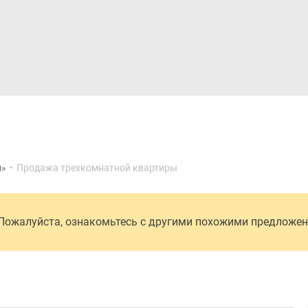
Дома и коттеджи
Ипотека
Медиа
Консультация
л»
•
Продажа трехкомнатной квартиры
 Пожалуйста, ознакомьтесь с другими похожими предложе