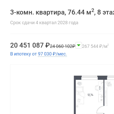
2
3-комн. квартира, 76.44 м
, 8 эт
Срок сдачи 4 квартал 2028 года
20 451 087
₽
24 060 102
₽
267 544
₽
/м
2
В ипотеку от
97 030
₽
/мес.