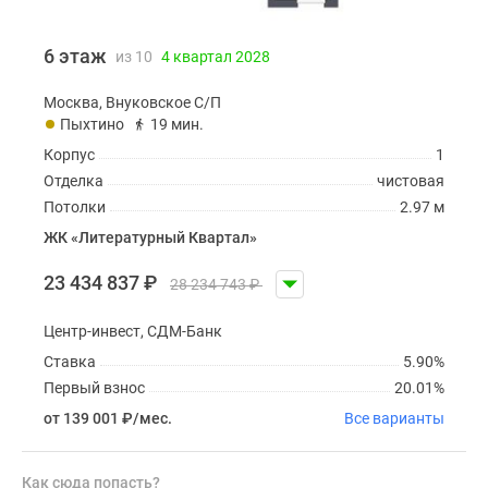
6 этаж
из 10
4 квартал 2028
Москва, Внуковское С/П
Пыхтино
19 мин.
Корпус
1
Отделка
чистовая
Потолки
2.97 м
ЖК «Литературный Квартал»
23 434 837
₽
28 234 743
₽
Центр-инвест, СДМ-Банк
Ставка
5.90%
Первый взнос
20.01%
от 139 001
₽
/мес.
Все варианты
Как сюда попасть?