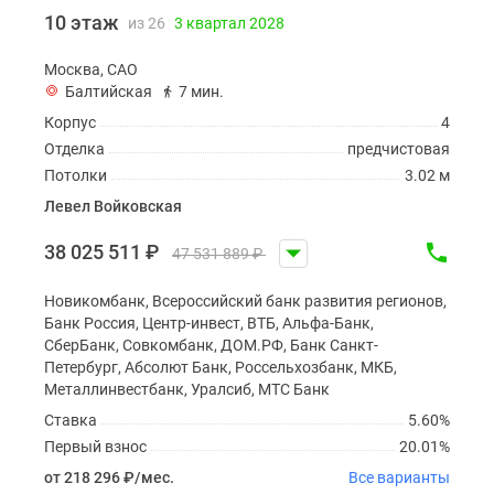
10 этаж
из 26
3 квартал 2028
Москва, САО
Балтийская
7 мин.
Корпус
4
Отделка
предчистовая
Потолки
3.02 м
Левел Войковская
38 025 511
₽
47 531 889
₽
Новикомбанк, Всероссийский банк развития регионов,
Банк Россия, Центр-инвест, ВТБ, Альфа-Банк,
СберБанк, Совкомбанк, ДОМ.РФ, Банк Санкт-
Петербург, Абсолют Банк, Россельхозбанк, МКБ,
Металлинвестбанк, Уралсиб, МТС Банк
Ставка
5.60%
Первый взнос
20.01%
от 218 296
₽
/мес.
Все варианты