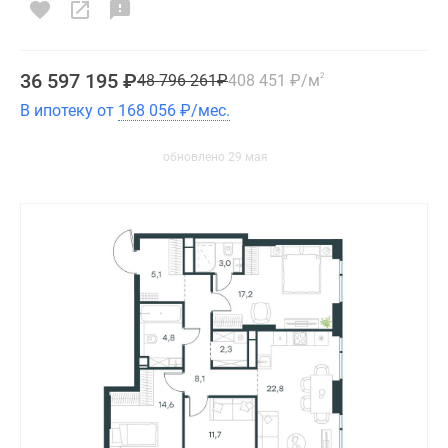
36 597 195
₽
48 796 261
₽
408 451
₽
/м
2
В ипотеку от
168 056
₽
/мес.
обновлено 29 мая