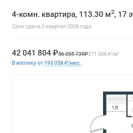
2
4-комн. квартира, 113.30 м
, 17 
Срок сдачи 3 квартал 2028 года
42 041 804
₽
56 055 739
₽
371 066
₽
/м
2
В ипотеку от
193 058
₽
/мес.