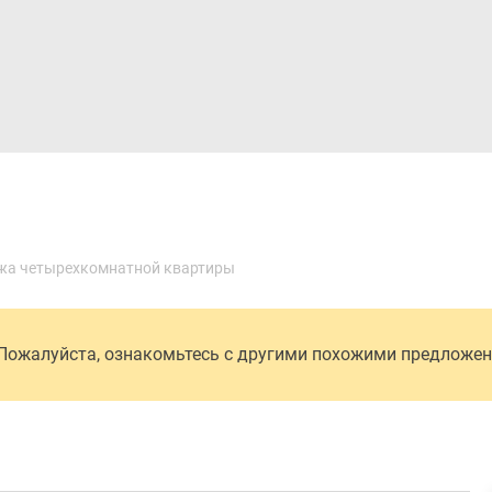
Дома и коттеджи
Ипотека
Медиа
Консультация
жа четырехкомнатной квартиры
 Пожалуйста, ознакомьтесь с другими похожими предложе