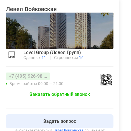
Левел Войковская
Level Group (Левел Групп)
Сданных
11
|
Строящихся
16
+7 (495) 926-98 ...
Время работы 09:00 — 21:00
Заказать обратный звонок
Задать вопрос
Выбирайте квартиру в
Левел Войковская
по ценам от