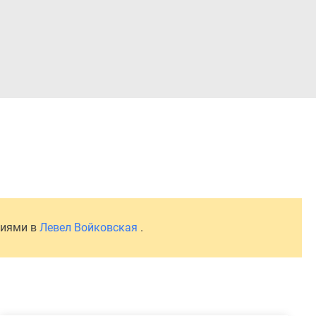
Войти
ниями в
Левел Войковская
.