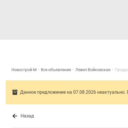
Новостройки
Квартиры
Новострой-М
•
Все объявления
•
Левел Войковская
•
Прода
Данное предложение на 07.08.2026 неактуально.
Назад