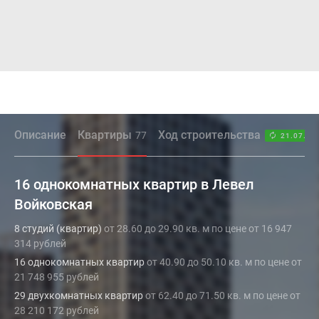
Описание
Квартиры
Ход строительства
77
21.07.26
16 однокомнатных квартир в Левел
Войковская
8 студий (квартир)
от 28.60 до 29.90 кв. м по цене от 16 947
314 рублей
16 однокомнатных квартир
от 40.90 до 50.10 кв. м по цене от
21 748 955 рублей
29 двухкомнатных квартир
от 62.40 до 71.50 кв. м по цене от
28 210 172 рублей