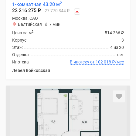
2
1-комнатная 43.20 м
22 216 275
₽
27 770 344
₽
Москва, САО
Балтийская
7 мин.
2
Цена за м
514 266
₽
Корпус
3
Этаж
4 из 20
Отделка
нет
Ипотека
В ипотеку от 102 018
₽
/мес
Левел Войковская