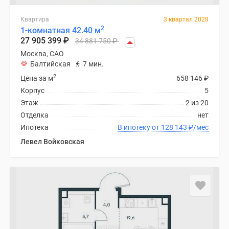
Квартира
3 квартал 2028
2
1-комнатная 42.40 м
27 905 399
₽
34 881 750
₽
Москва, САО
Балтийская
7 мин.
2
Цена за м
658 146
₽
Корпус
5
Этаж
2 из 20
Отделка
нет
Ипотека
В ипотеку от 128 143
₽
/мес
Левел Войковская