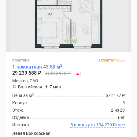
Квартира
3 квартал 2028
2
1-комнатная 43.50 м
29 239 688
₽
36 549 610
₽
Москва, САО
Балтийская
7 мин.
2
Цена за м
672 177
₽
Корпус
5
Этаж
2 из 20
Отделка
нет
Ипотека
В ипотеку от 134 270
₽
/мес
Левел Войковская