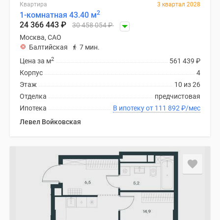
Квартира
3 квартал 2028
2
1-комнатная 43.40 м
24 366 443
₽
30 458 054
₽
Москва, САО
Балтийская
7 мин.
2
Цена за м
561 439
₽
Корпус
4
Этаж
10 из 26
Отделка
предчистовая
Ипотека
В ипотеку от 111 892
₽
/мес
Левел Войковская