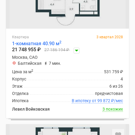
Квартира
3 квартал 2028
2
1-комнатная 40.90 м
21 748 955
₽
27 186 194
₽
Москва, САО
Балтийская
7 мин.
2
Цена за м
531 759
₽
Корпус
4
Этаж
6 из 26
Отделка
предчистовая
Ипотека
В ипотеку от 99 872
₽
/мес
Левел Войковская
3 похожих