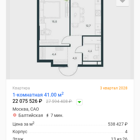
Квартира
3 квартал 2028
2
1-комнатная 41.00 м
22 075 526
₽
27 594 408
₽
Москва, САО
Балтийская
7 мин.
2
Цена за м
538 427
₽
Корпус
4
Этаж
13 из 26