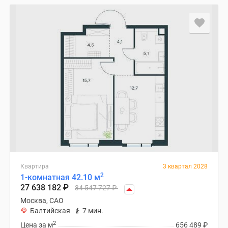
Квартира
3 квартал 2028
2
1-комнатная 42.10 м
27 638 182
₽
34 547 727
₽
Москва, САО
Балтийская
7 мин.
2
Цена за м
656 489
₽