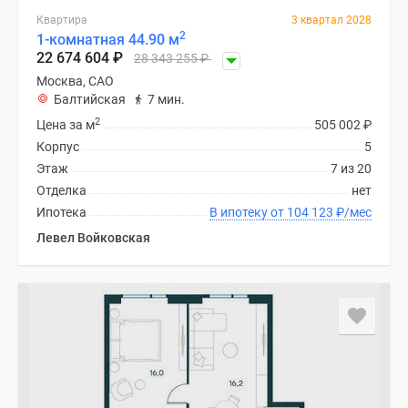
Квартира
3 квартал 2028
2
1-комнатная 44.90 м
22 674 604
₽
28 343 255
₽
Москва, САО
Балтийская
7 мин.
2
Цена за м
505 002
₽
Корпус
5
Этаж
7 из 20
Отделка
нет
Ипотека
В ипотеку от 104 123
₽
/мес
Левел Войковская