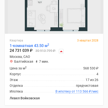
Квартира
3 квартал 2028
2
1-комнатная 43.50 м
24 731 039
₽
30 913 799
₽
Москва, САО
Балтийская
7 мин.
2
Цена за м
568 530
₽
Корпус
4
Этаж
17 из 26
Отделка
предчистовая
Ипотека
В ипотеку от 113 566
₽
/мес
Левел Войковская