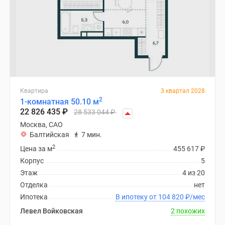
Квартира
3 квартал 2028
2
1-комнатная 50.10 м
22 826 435
₽
28 533 044
₽
Москва, САО
Балтийская
7 мин.
2
Цена за м
455 617
₽
Корпус
5
Этаж
4 из 20
Отделка
нет
Ипотека
В ипотеку от 104 820
₽
/мес
Левел Войковская
2 похожих