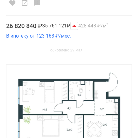
26 820 840
₽
35 761 121
₽
428 448
₽
/м
2
В ипотеку от
123 163
₽
/мес.
обновлено 29 мая