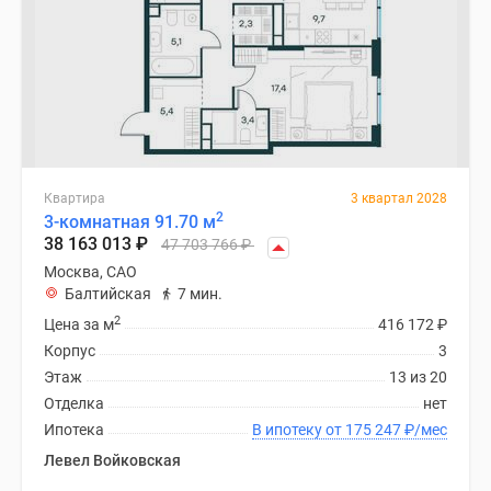
Квартира
3 квартал 2028
2
3-комнатная 91.70 м
38 163 013
₽
47 703 766
₽
Москва, САО
Балтийская
7 мин.
2
Цена за м
416 172
₽
Корпус
3
Этаж
13 из 20
Отделка
нет
Ипотека
В ипотеку от 175 247
₽
/мес
Левел Войковская