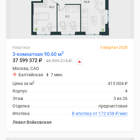
Квартира
3 квартал 2028
2
3-комнатная 90.60 м
37 599 372
₽
46 999 215
₽
Москва, САО
Балтийская
7 мин.
2
Цена за м
415 004
₽
Корпус
4
Этаж
3 из 26
Отделка
предчистовая
Ипотека
В ипотеку от 172 658
₽
/мес
Левел Войковская