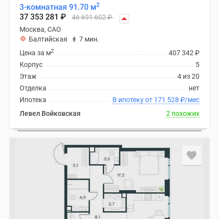
2
3-комнатная 91.70 м
37 353 281
₽
46 691 602
₽
Москва, САО
Балтийская
7 мин.
2
Цена за м
407 342
₽
Корпус
5
Этаж
4 из 20
Отделка
нет
Ипотека
В ипотеку от 171 528
₽
/мес
Левел Войковская
2 похожих