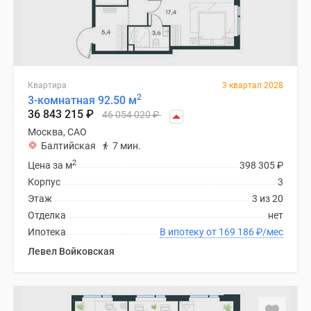
Квартира
3 квартал 2028
2
3-комнатная 92.50 м
36 843 215
₽
46 054 020
₽
Москва, САО
Балтийская
7 мин.
2
Цена за м
398 305
₽
Корпус
3
Этаж
3 из 20
Отделка
нет
Ипотека
В ипотеку от 169 186
₽
/мес
Левел Войковская