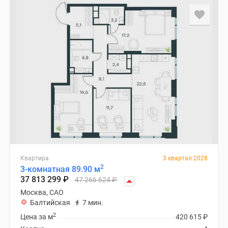
Квартира
3 квартал 2028
2
3-комнатная 89.90 м
37 813 299
₽
47 266 624
₽
Москва, САО
Балтийская
7 мин.
2
Цена за м
420 615
₽