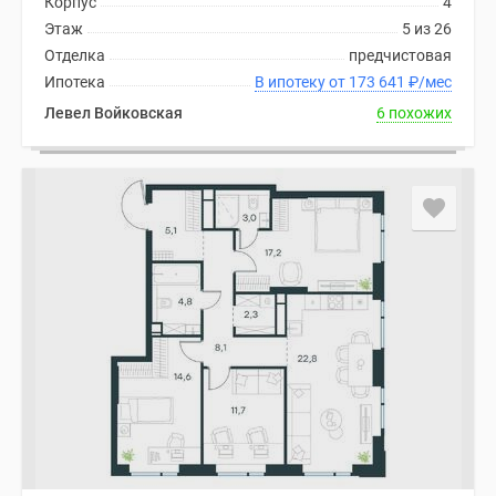
Корпус
4
Этаж
5 из 26
Отделка
предчистовая
Ипотека
В ипотеку от 173 641
₽
/мес
Левел Войковская
6 похожих