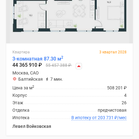
Квартира
3 квартал 2028
2
3-комнатная 87.30 м
44 365 910
₽
55 457 388
₽
Москва, САО
Балтийская
7 мин.
2
Цена за м
508 201
₽
Корпус
4
Этаж
26
Отделка
предчистовая
Ипотека
В ипотеку от 203 731
₽
/мес
Левел Войковская