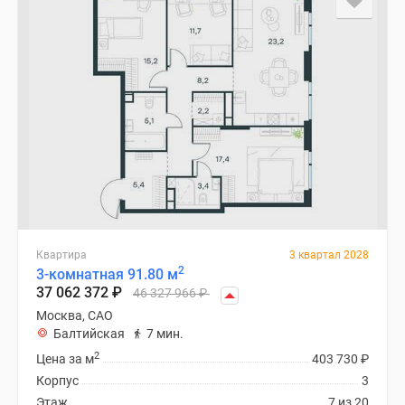
Квартира
3 квартал 2028
2
3-комнатная 91.80 м
37 062 372
₽
46 327 966
₽
Москва, САО
Балтийская
7 мин.
2
Цена за м
403 730
₽
Корпус
3
Этаж
7 из 20