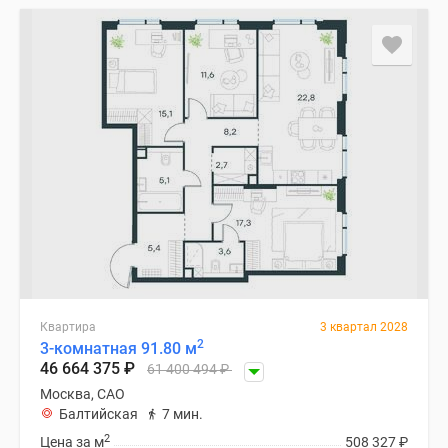
Квартира
3 квартал 2028
2
3-комнатная 91.80 м
46 664 375
₽
61 400 494
₽
Москва, САО
Балтийская
7 мин.
2
Цена за м
508 327
₽