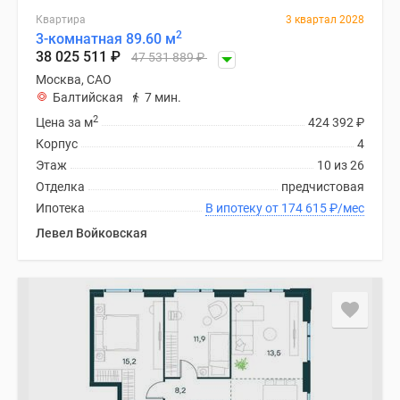
Квартира
3 квартал 2028
2
3-комнатная 89.60 м
38 025 511
₽
47 531 889
₽
Москва, САО
Балтийская
7 мин.
2
Цена за м
424 392
₽
Корпус
4
Этаж
10 из 26
Отделка
предчистовая
Ипотека
В ипотеку от 174 615
₽
/мес
Левел Войковская