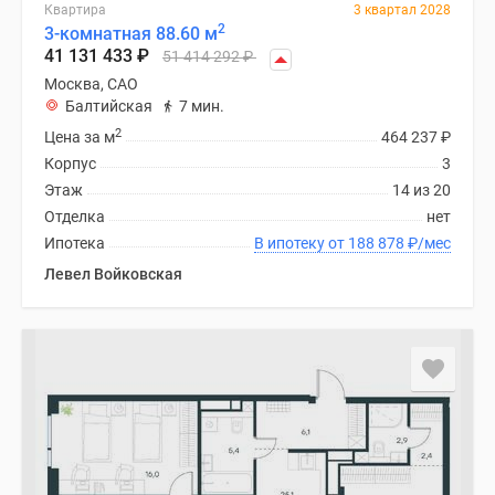
Квартира
3 квартал 2028
2
3-комнатная 88.60 м
41 131 433
₽
51 414 292
₽
Москва, САО
Балтийская
7 мин.
2
Цена за м
464 237
₽
Корпус
3
Этаж
14 из 20
Отделка
нет
Ипотека
В ипотеку от 188 878
₽
/мес
Левел Войковская