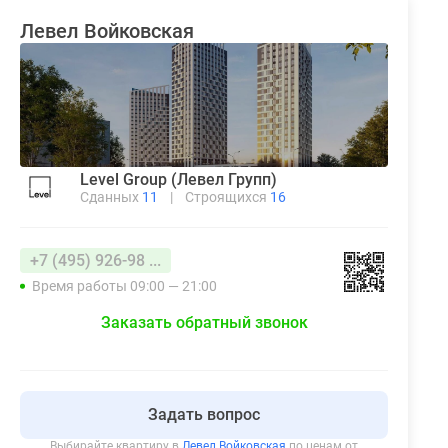
Левел Войковская
Level Group (Левел Групп)
Сданных
11
|
Строящихся
16
+7 (495) 926-98 ...
Время работы 09:00 — 21:00
Заказать обратный звонок
Задать вопрос
Выбирайте квартиру в
Левел Войковская
по ценам от