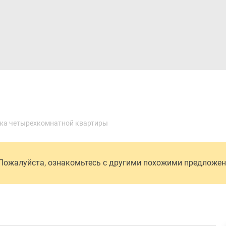
Дома и коттеджи
Ипотека
Медиа
Консультация
жа четырехкомнатной квартиры
 Пожалуйста, ознакомьтесь с другими похожими предложе