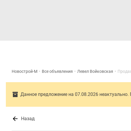
Новостройки
Квартиры
Новострой-М
•
Все объявления
•
Левел Войковская
•
Прода
Данное предложение на 07.08.2026 неактуально.
Назад