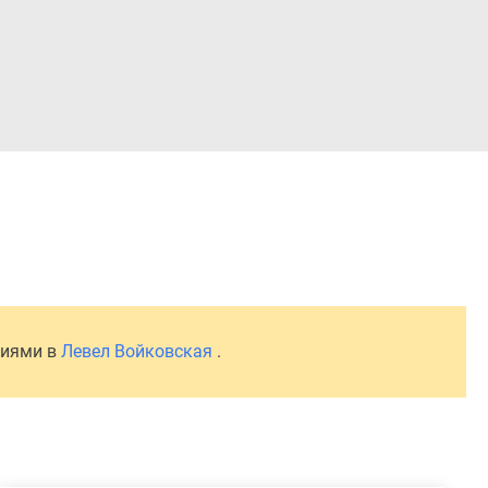
Войти
ниями в
Левел Войковская
.