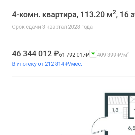
2
4-комн. квартира, 113.20 м
, 16 
Срок сдачи 3 квартал 2028 года
46 344 012
₽
61 792 017
₽
409 399
₽
/м
2
В ипотеку от
212 814
₽
/мес.