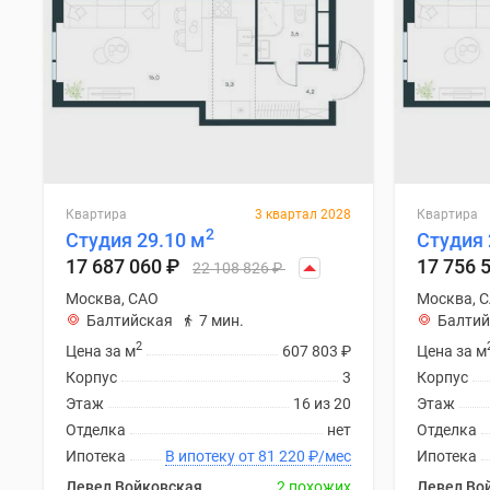
Квартира
3 квартал 2028
Квартира
2
Студия 29.10 м
Студия 
17 687 060
₽
17 756 
22 108 826
₽
Москва, САО
Москва, 
Балтийская
7 мин.
Балтий
2
Цена за м
607 803
₽
Цена за м
Корпус
3
Корпус
Этаж
16 из 20
Этаж
Отделка
нет
Отделка
Ипотека
В ипотеку от 81 220
₽
/мес
Ипотека
Левел Войковская
2 похожих
Левел Во