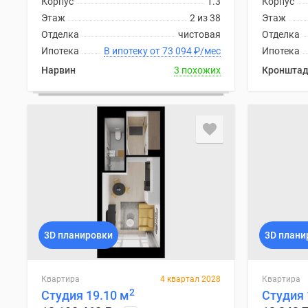
Корпус
1.3
Корпус
комнатные
Этаж
2 из 38
Этаж
Квартиры
Отделка
чистовая
Отделка
на
карте
Ипотека
В ипотеку от 73 094
₽
/мес
Ипотека
Ипотечный
Нарвин
3 похожих
Кронштад
калькулятор
Семейная
ипотека
Военная
ипотека
Банки
и
программы
Медиа
Новости
недвижимости
Мнение
3D планировки
3D плани
эксперта
Аналитика
рынка
Квартира
4 квартал 2028
Квартира
Покупателю
2
Студия 19.10 м
Студия 
Экспертиза