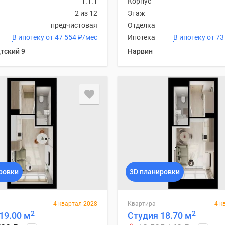
1.1.1
Корпус
2 из 12
Этаж
предчистовая
Отделка
В ипотеку от 47 554
₽
/мес
Ипотека
В ипоте
тский 9
Нарвин
ровки
3D планировки
4 квартал 2028
Квартира
4 к
2
2
19.00 м
Студия 18.70 м