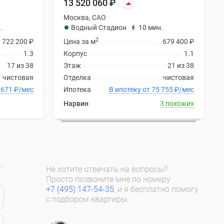
13 520 060
₽
Москва, САО
.
Водный Стадион
10 мин.
2
722 200
₽
Цена за м
679 400
₽
1.3
Корпус
1.1
17 из 38
Этаж
21 из 38
чистовая
Отделка
чистовая
ку от 75 671
₽
/мес
Ипотека
В ипотеку от 75 755
₽
/мес
Нарвин
3 похожих
Не хотите отвечать на вопросы?
Просто позвоните мне по номеру
+7 (495) 147-54-35
, и я бесплатно помогу
с подбором квартиры.