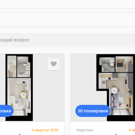
ющий вопрос
ровки
3D планировки
4 квартал 2028
Квартира
4 к