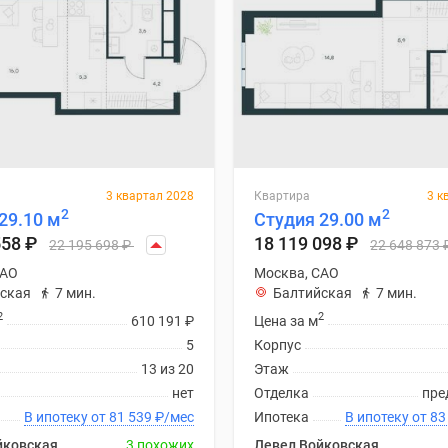
3 квартал 2028
Квартира
3 к
2
2
29.10 м
Студия 29.00 м
558
₽
18 119 098
₽
22 195 698
₽
22 648 873
САО
Москва, САО
ская
7 мин.
Балтийская
7 мин.
2
2
610 191
₽
Цена за м
5
Корпус
13 из 20
Этаж
нет
Отделка
пре
В ипотеку от 81 539
₽
/мес
Ипотека
В ипоте
йковская
3 похожих
Левел Войковская