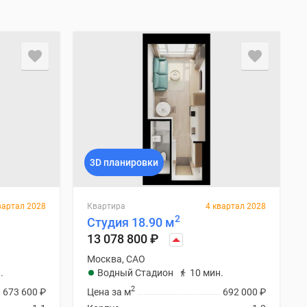
3D планировки
вартал 2028
Квартира
4 квартал 2028
2
Студия 18.90 м
13 078 800
₽
Москва, САО
.
Водный Стадион
10 мин.
2
673 600
₽
Цена за м
692 000
₽