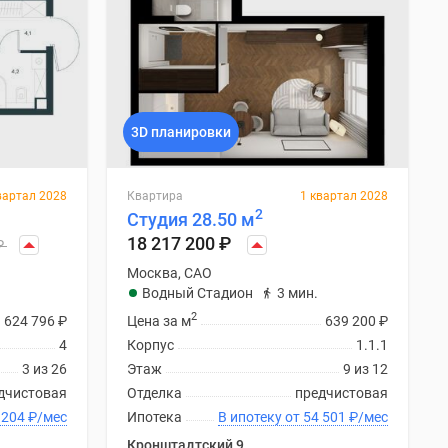
3D планировки
вартал 2028
Квартира
1 квартал 2028
2
Студия 28.50 м
18 217 200
₽
₽
Москва, САО
Водный Стадион
3 мин.
2
624 796
₽
Цена за м
639 200
₽
4
Корпус
1.1.1
3 из 26
Этаж
9 из 12
дчистовая
Отделка
предчистовая
ку от 83 204
₽
/мес
Ипотека
В ипотеку от 54 501
₽
/мес
Кронштадтский 9