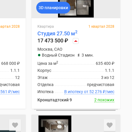
3D планировки
вартал 2028
Квартира
1 квартал 2028
2
Студия 27.50 м
17 473 500
₽
Москва, САО
Водный Стадион
3 мин.
2
668 000
₽
Цена за м
635 400
₽
1.1.1
Корпус
1.1.1
12
Этаж
3 из 12
дчистовая
Отделка
предчистовая
ку от 51 561
₽
/мес
Ипотека
В ипотеку от 52 276
₽
/мес
Кронштадтский 9
2 похожих