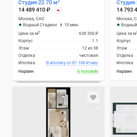
2
Студия 22.70 м
Студия 
Рассрочка
Траншевая
14 489 410
₽
14 793 
ипотека
Москва, САО
Москва, 
Дома
Водный Стадион
10 мин.
Водный
и
2
коттеджи
Цена за м
638 300
₽
Цена за м
Коттеджные
Корпус
1.1
Корпус
поселки
Этаж
12 из 38
Этаж
в
Отделка
чистовая
Отделка
Новой
Ипотека
В ипотеку от 81 186
₽
/мес
Ипотека
Москве
Готовые
Нарвин
6 похожих
Нарвин
коттеджные
поселки
Строящиеся
коттеджные
поселки
Коттеджные
поселки
в
лесу
Коттеджные