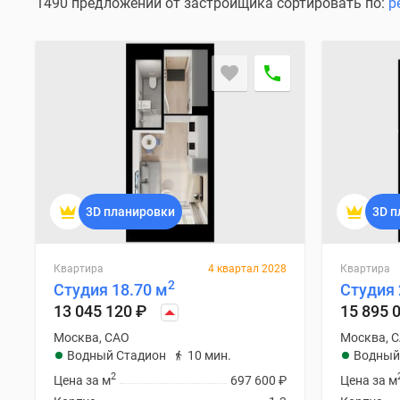
Специальные
1490 предложений от застройщика сортировать по:
р
предложения
Коммерческие
помещения
Продавцы
и
застройщики
Панорамы
новостроек
Видеообзор
новостроек
Экспертиза
3D планировки
3D п
новостроек
Экология
Москвы
и
Квартира
4 квартал 2028
Квартира
2
Подмосковья
Студия 18.70 м
Студия 
Студии
13 045 120
₽
15 895 
1-
Москва, САО
Москва, 
комнатные
Водный Стадион
10 мин.
Водный
2-
комнатные
2
Цена за м
697 600
₽
Цена за м
3-