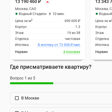
13 190 460
₽
13 343 
новостроек
Эксперты
Москва, САО
Москва, 
и
Водный Стадион
10 мин.
Водный
авторы
2
Цена за м
690 600
₽
Цена за м
О
проекте
Корпус
1.3
Корпус
Контакты
Этаж
19 из 38
Этаж
Реклама
Отделка
чистовая
Отделка
на
Ипотека
В ипотеку от 73 908
₽
/мес
Ипотека
сайте
Vk
Нарвин
4 похожих
Нарвин
Дзен
Машино-
Где присматриваете квартиру?
места
Апартаменты
#траншевая
Вопрос 1 из 5
ипотека
#рассрочка
ИТ-
ипотека
В Москве
Квартиры
со
скидками