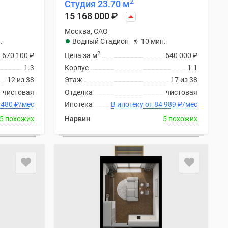
2
Студия 23.70 м
15 168 000
₽
Москва, САО
.
Водный Стадион
10 мин.
2
670 100
₽
Цена за м
640 000
₽
1.3
Корпус
1.1
12 из 38
Этаж
17 из 38
чистовая
Отделка
чистовая
ку от 84 480
₽
/мес
Ипотека
В ипотеку от 84 989
₽
/мес
5 похожих
Нарвин
5 похожих