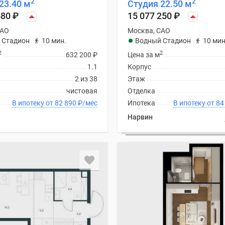
2
2
23.40 м
Студия 22.50 м
480
₽
15 077 250
₽
САО
Москва, САО
 Стадион
10 мин.
Водный Стадион
10 мин
2
2
632 200
₽
Цена за м
1.1
Корпус
2 из 38
Этаж
чистовая
Отделка
В ипотеку от 82 890
₽
/мес
Ипотека
В ипоте
Нарвин