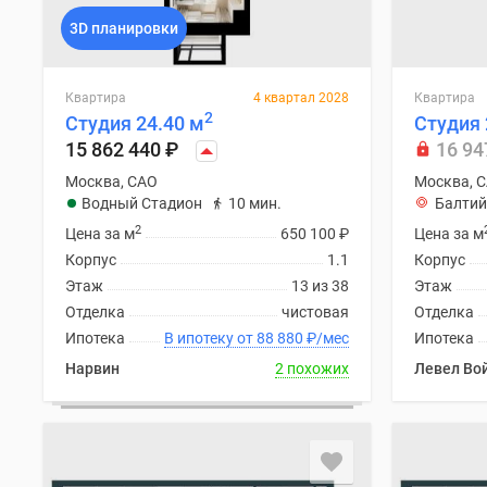
поселки
у
3D планировки
водоема
Коттеджные
поселки
Квартира
4 квартал 2028
Квартира
в
2
Студия 24.40 м
Студия 
ипотеку
15 862 440
₽
16 94
Бизнес-
центры
Москва, САО
Москва, 
Коттеджи
Водный Стадион
10 мин.
Балтий
Скидки
2
Цена за м
650 100
₽
Цена за м
и
Корпус
1.1
Корпус
акции
Макс
Этаж
13 из 38
Этаж
Отделка
чистовая
Отделка
Ипотека
В ипотеку от 88 880
₽
/мес
Ипотека
Нарвин
2 похожих
Левел Во