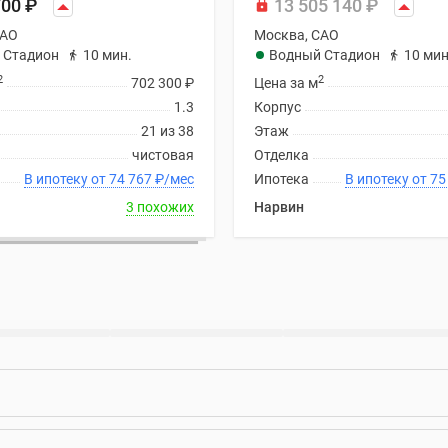
700
₽
13 505 140
₽
САО
Москва, САО
 Стадион
10 мин.
Водный Стадион
10 мин
2
2
702 300
₽
Цена за м
1.3
Корпус
21 из 38
Этаж
чистовая
Отделка
В ипотеку от 74 767
₽
/мес
Ипотека
В ипоте
3 похожих
Нарвин