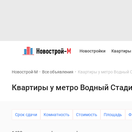
Новостройки
Квартиры
Новостройки
Квартиры
Ипотека
Новостройки
Москвы
Новострой-М
•
Все объявления
•
Квартиры у метро Водный 
Новостройки
Подмосковья
Новостройки
Квартиры у метро Водный Стад
Новой
Москвы
Готовые
новостройки
Новостройки
Срок сдачи
Комнатность
Стоимость
Площадь
Ф
на
карте