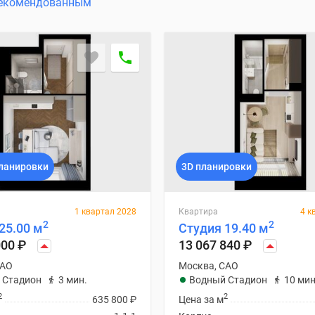
екомендованным
ланировки
3D планировки
1 квартал 2028
Квартира
4 к
2
2
25.00 м
Студия 19.40 м
000
₽
13 067 840
₽
САО
Москва, САО
 Стадион
3 мин.
Водный Стадион
10 мин
2
2
635 800
₽
Цена за м