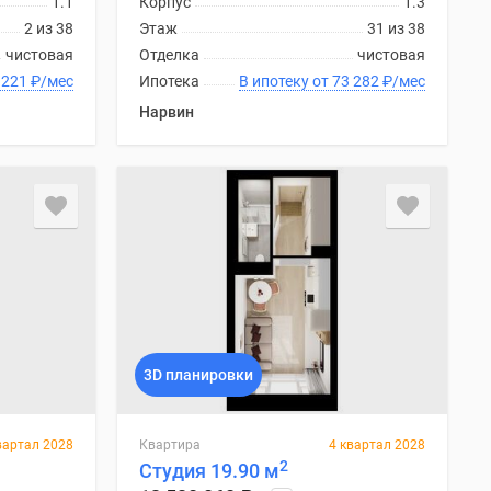
1.1
Корпус
1.3
2 из 38
Этаж
31 из 38
чистовая
Отделка
чистовая
ку от 73 221
₽
/мес
Ипотека
В ипотеку от 73 282
₽
/мес
Нарвин
3D планировки
вартал 2028
Квартира
4 квартал 2028
2
Студия 19.90 м