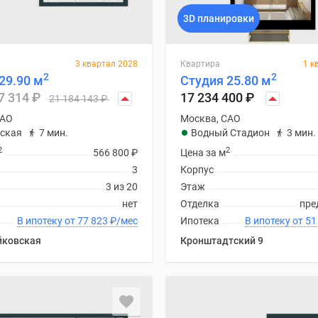
3D планировки
3 квартал 2028
Квартира
1 к
2
2
29.90 м
Студия 25.80 м
7 314
₽
17 234 400
₽
21 184 143
₽
САО
Москва, САО
ская
7 мин.
Водный Стадион
3 мин.
2
2
566 800
₽
Цена за м
3
Корпус
3 из 20
Этаж
нет
Отделка
пре
В ипотеку от 77 823
₽
/мес
Ипотека
В ипоте
йковская
Кронштадтский 9