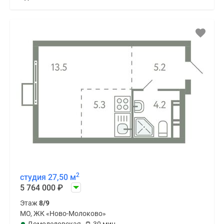
2
студия 27,50 м
5 764 000
₽
Этаж
8/9
МО, ЖК «Ново-Молоково»
Домодедовская
30 мин.