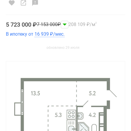
5 723 000
₽
7 153 000
₽
208 109
₽
/м
2
В ипотеку от
16 939
₽
/мес.
обновлено 29 июля