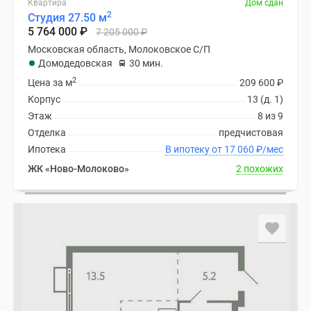
Квартира
Дом сдан
поселки
2
Студия 27.50 м
5 764 000
₽
у
7 205 000
₽
водоема
Московская область, Молоковское С/П
Домодедовская
30 мин.
Коттеджные
2
поселки
Цена за м
209 600
₽
в
Корпус
13 (д. 1)
ипотеку
Этаж
8 из 9
Бизнес-
Отделка
предчистовая
центры
Ипотека
В ипотеку от 17 060
₽
/мес
Коттеджи
ЖК «Ново-Молоково»
2 похожих
Скидки
и
акции
Макс