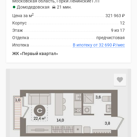
Московская область, Горки Ленинские Г/П
Домодедовская
21 мин.
2
Цена за м
321 963
₽
Корпус
12
Этаж
9 из 17
Отделка
предчистовая
Ипотека
В ипотеку от 32 690
₽
/мес
ЖК «Первый квартал»