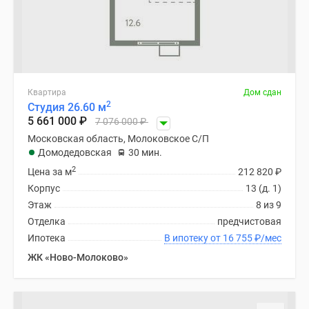
Дзен
Машино-
места
Апартаменты
#траншевая
Квартира
Дом сдан
ипотека
2
Студия 26.60 м
#рассрочка
5 661 000
₽
7 076 000
₽
ИТ-
Московская область, Молоковское С/П
ипотека
Домодедовская
30 мин.
Квартиры
2
Цена за м
212 820
₽
со
Корпус
13 (д. 1)
скидками
Этаж
8 из 9
до
Отделка
предчистовая
41%
Ипотека
В ипотеку от 16 755
₽
/мес
Видео
ЖК «Ново-Молоково»
360°
новостроек
Субсидированная