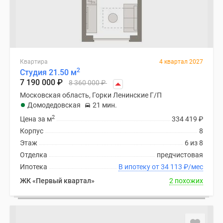
Квартира
4 квартал 2027
2
Студия 21.50 м
7 190 000
₽
8 360 000
₽
Московская область, Горки Ленинские Г/П
Домодедовская
21 мин.
2
Цена за м
334 419
₽
Корпус
8
Этаж
6 из 8
Отделка
предчистовая
Ипотека
В ипотеку от 34 113
₽
/мес
ЖК «Первый квартал»
2 похожих