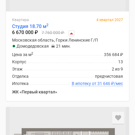
Квартира
4 квартал 2027
2
Студия 18.70 м
6 670 000
₽
7 760 000
₽
Московская область, Горки Ленинские Г/П
Домодедовская
21 мин.
2
Цена за м
356 684
₽
Корпус
13
Этаж
2 из 9
Отделка
предчистовая
Ипотека
В ипотеку от 31 646
₽
/мес
ЖК «Первый квартал»