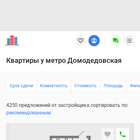
Новостройки
Квартиры
Ипотека
Новостройки
Квартиры у метро Домодедовская
Москвы
Новостройки
Подмосковья
Срок сдачи
Комнатность
Стоимость
Площадь
Фил
Новостройки
Новой
Москвы
4250 предложений от застройщика сортировать по:
Готовые
рекомендованным
новостройки
Новостройки
на
карте