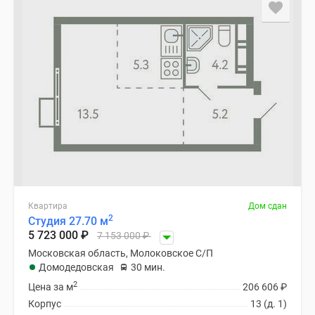
застройщиком
Rutube
Поиск
дома
в
Москве
Программа
реновации
в
Москве
Новостройки
премиум-
класса
Квартира
Дом сдан
2
Студия 27.70 м
Новостройки
5 723 000
₽
7 153 000
₽
бизнес-
Московская область, Молоковское С/П
класса
Домодедовская
30 мин.
Рассрочка
2
Цена за м
206 606
₽
Траншевая
Корпус
13 (д. 1)
ипотека