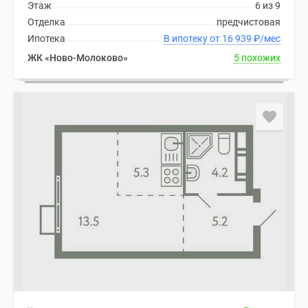
Этаж
6 из 9
Дома
Отделка
предчистовая
и
Ипотека
В ипотеку от 16 939
₽
/мес
коттеджи
ЖК «Ново-Молоково»
5 похожих
Коттеджные
поселки
в
Новой
Москве
Готовые
коттеджные
поселки
Строящиеся
коттеджные
поселки
Коттеджные
поселки
в
лесу
Коттеджные