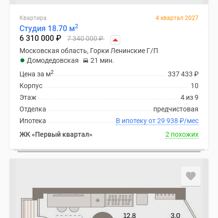
Квартира
4 квартал 2027
2
Студия 18.70 м
6 310 000
₽
7 340 000
₽
Московская область, Горки Ленинские Г/П
Домодедовская
21 мин.
2
Цена за м
337 433
₽
Корпус
10
Этаж
4 из 9
Отделка
предчистовая
Ипотека
В ипотеку от 29 938
₽
/мес
ЖК «Первый квартал»
2 похожих