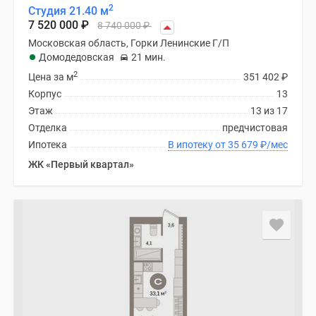
2
Студия 21.40 м
7 520 000
₽
8 740 000
₽
Московская область, Горки Ленинские Г/П
Домодедовская
21 мин.
2
Цена за м
351 402
₽
Корпус
13
Этаж
13 из 17
Отделка
предчистовая
Ипотека
В ипотеку от 35 679
₽
/мес
ЖК «Первый квартал»