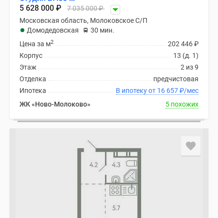
Новости
5 628 000
₽
7 035 000
₽
недвижимости
Московская область, Молоковское С/П
Мнение
Домодедовская
30 мин.
эксперта
2
Цена за м
202 446
₽
Аналитика
Корпус
13 (д. 1)
рынка
Этаж
2 из 9
Покупателю
Отделка
предчистовая
Экспертиза
Ипотека
В ипотеку от 16 657
₽
/мес
новостроек
ЖК «Ново-Молоково»
5 похожих
Эксперты
и
авторы
О
проекте
Контакты
Реклама
на
сайте
Vk