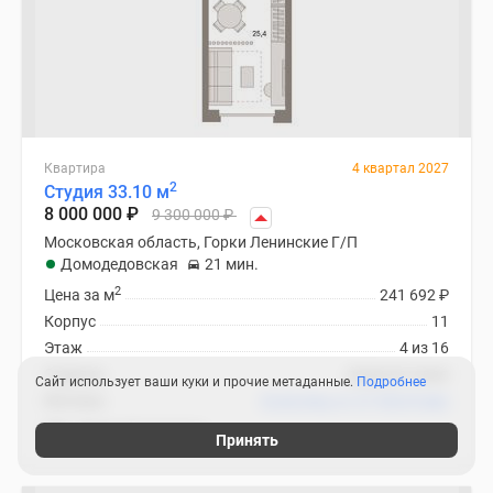
Квартира
4 квартал 2027
2
Студия 33.10 м
8 000 000
₽
9 300 000
₽
Московская область, Горки Ленинские Г/П
Домодедовская
21 мин.
2
Цена за м
241 692
₽
Корпус
11
Этаж
4 из 16
Отделка
предчистовая
Сайт использует ваши куки и прочие метаданные.
Подробнее
Ипотека
В ипотеку от 37 956
₽
/мес
ЖК «Первый квартал»
Принять