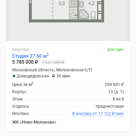
Квартира
Дом сдан
2
Студия 27.60 м
5 785 000
₽
7 231 000
₽
Московская область, Молоковское С/П
Домодедовская
30 мин.
2
Цена за м
209 601
₽
Корпус
13 (д. 1)
Этаж
8 из 9
Отделка
предчистовая
Ипотека
В ипотеку от 17 122
₽
/мес
ЖК «Ново-Молоково»