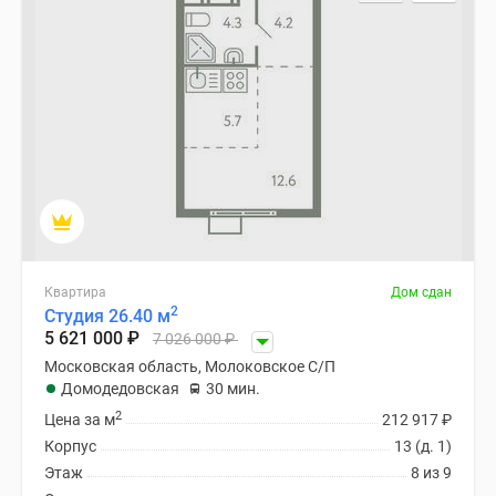
Специальные
предложения
Коммерческие
помещения
Продавцы
и
застройщики
Панорамы
новостроек
Видеообзор
новостроек
Квартира
Дом сдан
2
Студия 26.40 м
Экспертиза
5 621 000
₽
7 026 000
₽
новостроек
Московская область, Молоковское С/П
Экология
Домодедовская
30 мин.
Москвы
2
Цена за м
212 917
₽
и
Корпус
13 (д. 1)
Подмосковья
Этаж
8 из 9
Студии