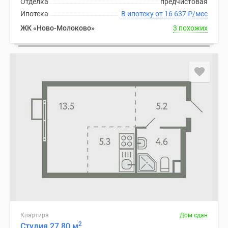
Отделка
предчистовая
1-
Ипотека
В ипотеку от 16 637
₽
/мес
комнатные
2-
ЖК «Ново-Молоково»
3 похожих
комнатные
3-
комнатные
Квартиры
на
карте
Ипотечный
калькулятор
Семейная
ипотека
Военная
ипотека
Банки
и
программы
Квартира
Дом сдан
Медиа
2
Студия 27.80 м