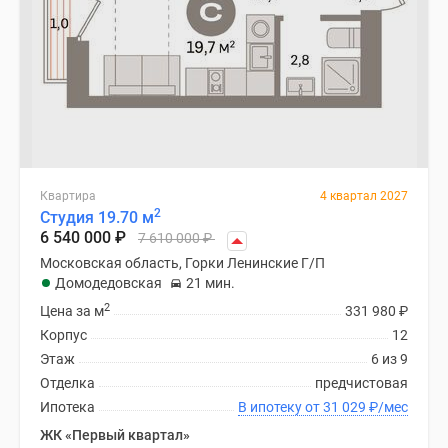
Квартира
4 квартал 2027
2
Студия 19.70 м
6 540 000
₽
7 610 000
₽
Московская область, Горки Ленинские Г/П
Домодедовская
21 мин.
2
Цена за м
331 980
₽
Корпус
12
Этаж
6 из 9
Отделка
предчистовая
Ипотека
В ипотеку от 31 029
₽
/мес
ЖК «Первый квартал»