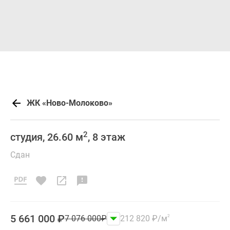
ЖК «Ново-Молоково»
2
студия, 26.60 м
, 8 этаж
Сдан
5 661 000
₽
7 076 000
₽
212 820
₽
/м
2