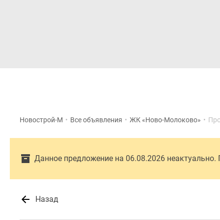
Новостройки
Квартиры
Новострой-М
•
Все объявления
•
ЖК «Ново-Молоково»
•
Про
Данное предложение на 06.08.2026 неактуально.
Назад