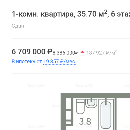
2
1-комн. квартира, 35.70 м
, 6 эт
Сдан
6 709 000
₽
8 386 000
₽
187 927
₽
/м
2
В ипотеку от
19 857
₽
/мес.