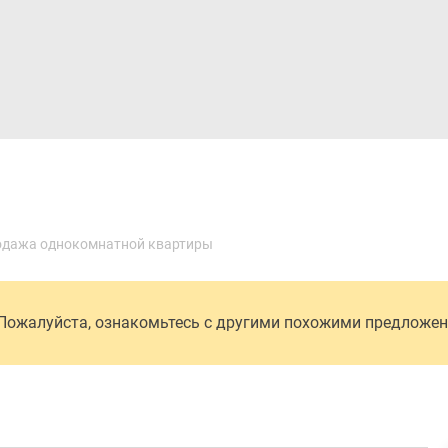
Дома и коттеджи
Ипотека
Медиа
Консультация
дажа однокомнатной квартиры
 Пожалуйста, ознакомьтесь с другими похожими предложе