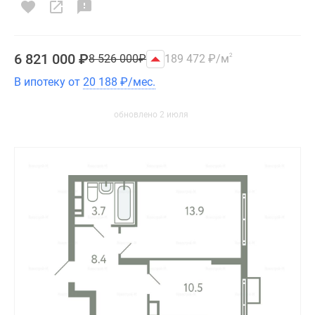
6 821 000
₽
8 526 000
₽
189 472
₽
/м
2
В ипотеку от
20 188
₽
/мес.
обновлено 2 июля