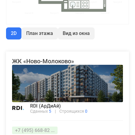
2D
План этажа
Вид из окна
ЖК «Ново-Молоково»
RDI (АрДиАй)
Сданных
5
|
Строящихся
0
+7 (495) 668-82 ...