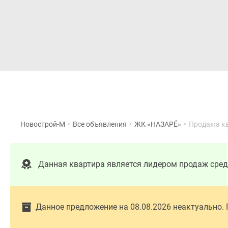
Новостройки
Квартиры
Новострой-М
•
Все объявления
•
ЖК «НАЗАРÉ»
•
Продажа к
Данная квартира является лидером продаж сред
Данное предложение на 08.08.2026 неактуально.