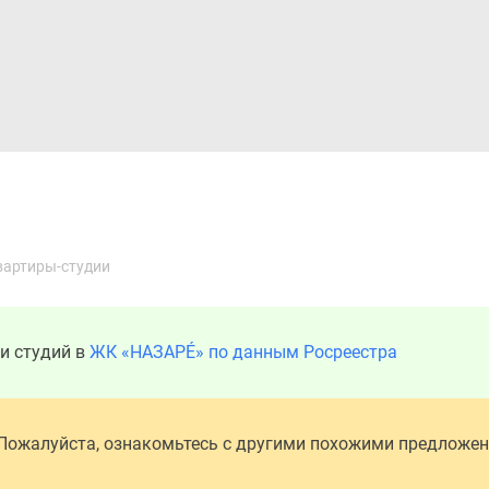
Дома и коттеджи
Ипотека
Медиа
Консультация
вартиры-студии
и студий в
ЖК «НАЗАРÉ» по данным Росреестра
 Пожалуйста, ознакомьтесь с другими похожими предложе