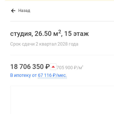
Назад
2
студия, 26.50 м
, 15 этаж
Срок сдачи 2 квартал 2028 года
18 706 350
₽
705 900
₽
/м
2
В ипотеку от
67 116
₽
/мес.