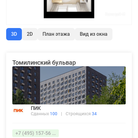
3D
2D
План этажа
Вид из окна
Томилинский бульвар
ПИК
Сданных
100
|
Строящихся
34
+7 (495) 157-56 ...