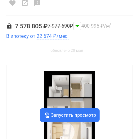
7 578 805
₽
7 977 690
₽
400 995
₽
/м
2
В ипотеку от
22 674
₽
/мес.
обновлено 20 мая
Запустить просмотр