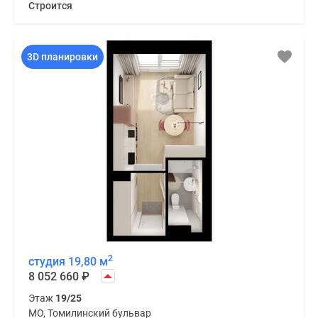
Строится
3D планировки
2
студия 19,80 м
8 052 660
₽
Этаж
19/25
МО, Томилинский бульвар