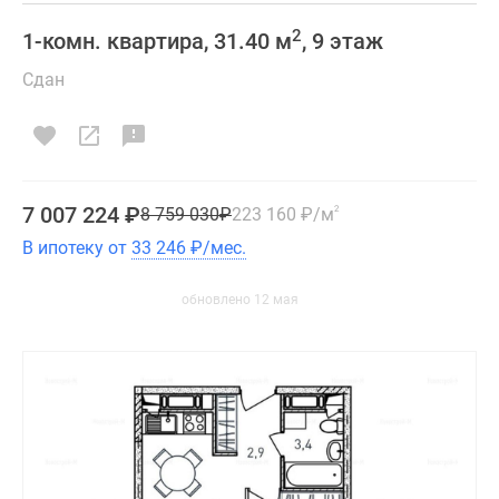
2
1-комн. квартира, 31.40 м
, 9 этаж
Сдан
7 007 224
₽
8 759 030
₽
223 160
₽
/м
2
В ипотеку от
33 246
₽
/мес.
обновлено 12 мая