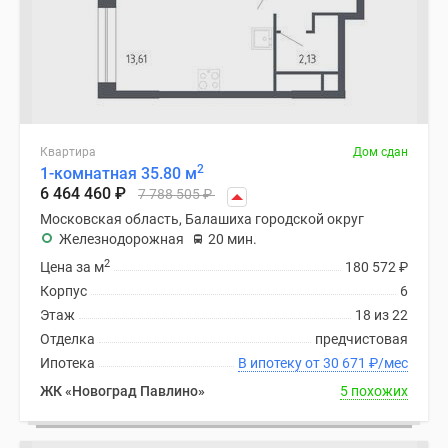
Квартира
Дом сдан
2
1-комнатная 35.80 м
6 464 460
₽
7 788 505
₽
Московская область, Балашиха городской округ
Железнодорожная
20 мин.
2
Цена за м
180 572
₽
Корпус
6
Этаж
18 из 22
Отделка
предчистовая
Ипотека
В ипотеку от 30 671
₽
/мес
ЖК «Новоград Павлино»
5 похожих