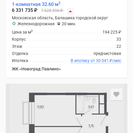
2
1-комнатная 32.60 м
6 331 735
₽
7 628 596
₽
Московская область, Балашиха городской округ
Железнодорожная
20 мин.
2
Цена за м
194 225
₽
Корпус
33
Этаж
22
Отделка
предчистовая
Ипотека
В ипотеку от 30 041
₽
/мес
ЖК «Новоград Павлино»