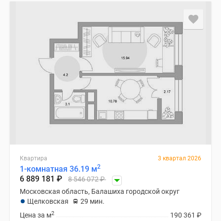
застройщиком
Rutube
Поиск
дома
в
Москве
Программа
реновации
в
Москве
Новостройки
премиум-
класса
Новостройки
Квартира
3 квартал 2026
2
бизнес-
1-комнатная 36.19 м
6 889 181
₽
8 546 072
₽
класса
Московская область, Балашиха городской округ
Рассрочка
Щелковская
29 мин.
Траншевая
2
Цена за м
190 361
₽
ипотека