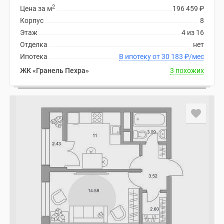
2
Цена за м
196 459
₽
Корпус
8
Этаж
4 из 16
Отделка
нет
Ипотека
В ипотеку от 30 183
₽
/мес
ЖК «Гранель Пехра»
3 похожих