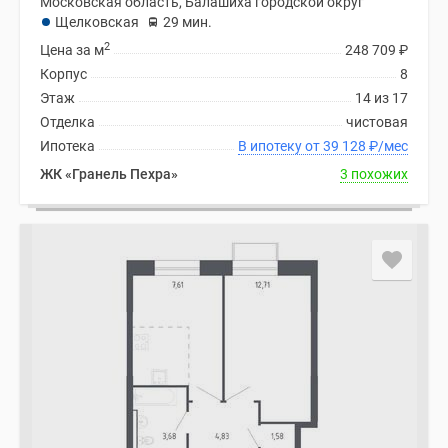
Московская область, Балашиха городской округ
Щелковская
29 мин.
2
Цена за м
248 709
₽
Корпус
8
Этаж
14 из 17
Отделка
чистовая
Ипотека
В ипотеку от 39 128
₽
/мес
ЖК «Гранель Пехра»
3 похожих