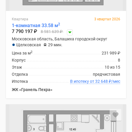
Квартира
3 квартал 2026
2
1-комнатная 33.58 м
7 790 197
₽
8 981 639
₽
Московская область, Балашиха городской округ
Щелковская
29 мин.
2
Цена за м
231 989
₽
Корпус
8
Этаж
10 из 15
Отделка
предчистовая
Ипотека
В ипотеку от 32 648
₽
/мес
ЖК «Гранель Пехра»