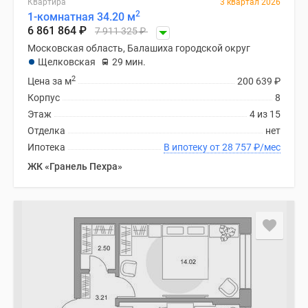
Квартира
3 квартал 2026
Новости
2
1-комнатная 34.20 м
недвижимости
6 861 864
₽
7 911 325
₽
Мнение
Московская область, Балашиха городской округ
эксперта
Щелковская
29 мин.
Аналитика
2
Цена за м
200 639
₽
рынка
Корпус
8
Покупателю
Этаж
4 из 15
Экспертиза
Отделка
нет
новостроек
Ипотека
В ипотеку от 28 757
₽
/мес
Эксперты
ЖК «Гранель Пехра»
и
авторы
О
проекте
Контакты
Реклама
на
сайте
Vk