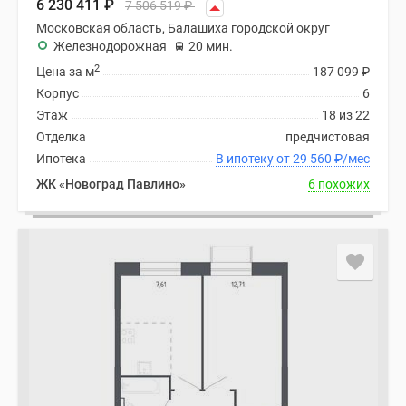
6 230 411
₽
7 506 519
₽
Московская область, Балашиха городской округ
Железнодорожная
20 мин.
2
Цена за м
187 099
₽
Корпус
6
Этаж
18 из 22
Отделка
предчистовая
Ипотека
В ипотеку от 29 560
₽
/мес
ЖК «Новоград Павлино»
6 похожих