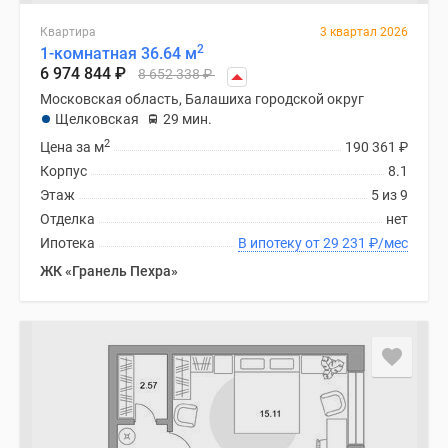
поселки
Квартира
3 квартал 2026
у
2
1-комнатная 36.64 м
водоема
6 974 844
₽
8 652 338
₽
Коттеджные
Московская область, Балашиха городской округ
поселки
Щелковская
29 мин.
в
2
Цена за м
190 361
₽
ипотеку
Корпус
8.1
Бизнес-
Этаж
5 из 9
центры
Отделка
нет
Коттеджи
Ипотека
В ипотеку от 29 231
₽
/мес
Скидки
ЖК «Гранель Пехра»
и
акции
Макс