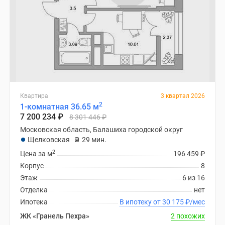
Квартира
3 квартал 2026
2
1-комнатная 36.65 м
7 200 234
₽
8 301 446
₽
Московская область, Балашиха городской округ
Щелковская
29 мин.
2
Цена за м
196 459
₽
Корпус
8
Этаж
6 из 16
Отделка
нет
Ипотека
В ипотеку от 30 175
₽
/мес
ЖК «Гранель Пехра»
2 похожих