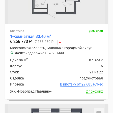
Квартира
Дом сдан
2
1-комнатная 33.40 м
6 256 773
₽
7 538 280
₽
Московская область, Балашиха городской округ
Железнодорожная
20 мин.
2
Цена за м
187 329
₽
Корпус
6
Этаж
21 из 22
Отделка
предчистовая
Ипотека
В ипотеку от 29 685
₽
/мес
ЖК «Новоград Павлино»
2 похожих