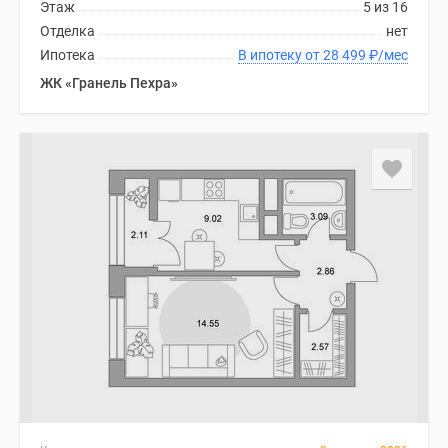
1-
Этаж
5 из 16
комнатные
Отделка
нет
2-
Ипотека
В ипотеку от 28 499
₽
/мес
комнатные
ЖК «Гранель Пехра»
3-
комнатные
Квартиры
на
карте
Ипотечный
калькулятор
Семейная
ипотека
Военная
ипотека
Банки
и
программы
Медиа