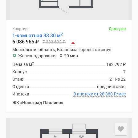
Квартира
Дом сдан
2
1-комнатная 33.30 м
6 086 965
₽
7 333 692
₽
Московская область, Балашиха городской округ
Железнодорожная
20 мин.
2
Цена за м
182 792
₽
Корпус
7
Этаж
21 из 22
Отделка
предчистовая
Ипотека
В ипотеку от 28 880
₽
/мес
ЖК «Новоград Павлино»