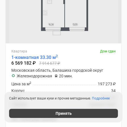
Квартира
Дом сдан
2
1-комнатная 33.30 м
6 569 182
₽
7 914 677
₽
Московская область, Балашиха городской округ
Железнодорожная
20 мин.
2
Цена за м
197 273
₽
Корпус
34
Этаж
20 из 22
Сайт использует ваши куки и прочие метаданные.
Подробнее
Отделка
предчистовая
Ипотека
В ипотеку от 31 167
₽
/мес
Принять
ЖК «Новоград Павлино»