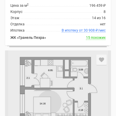
2
Цена за м
196 459
₽
Корпус
8
Этаж
14 из 16
Отделка
нет
Ипотека
В ипотеку от 30 908
₽
/мес
ЖК «Гранель Пехра»
15 похожих