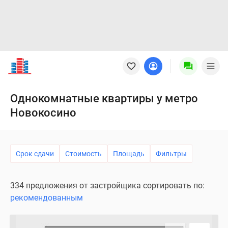
Новостройки
Квартиры
Ипотека
Новостройки
Однокомнатные квартиры у метро
Москвы
Новокосино
Новостройки
Подмосковья
Новостройки
Новой
Срок сдачи
Стоимость
Площадь
Фильтры
Москвы
Готовые
334 предложения от застройщика сортировать по:
новостройки
рекомендованным
Новостройки
на
карте