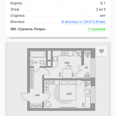
Корпус
8.1
Дома
Этаж
2 из 9
и
Отделка
нет
коттеджи
Ипотека
В ипотеку от 28 872
₽
/мес
Коттеджные
поселки
ЖК «Гранель Пехра»
3 похожих
в
Новой
Москве
Готовые
коттеджные
поселки
Строящиеся
коттеджные
поселки
Коттеджные
поселки
в
лесу
Коттеджные