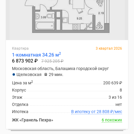
Дзен
Машино-
места
Апартаменты
#траншевая
ипотека
Квартира
3 квартал 2026
#рассрочка
2
1-комнатная 34.26 м
ИТ-
6 873 902
₽
7 925 205
₽
ипотека
Московская область, Балашиха городской округ
Квартиры
Щелковская
29 мин.
со
2
Цена за м
200 639
₽
скидками
Корпус
8
до
Этаж
3 из 16
41%
Отделка
нет
Видео
Ипотека
В ипотеку от 28 808
₽
/мес
360°
ЖК «Гранель Пехра»
6 похожих
новостроек
Субсидированная