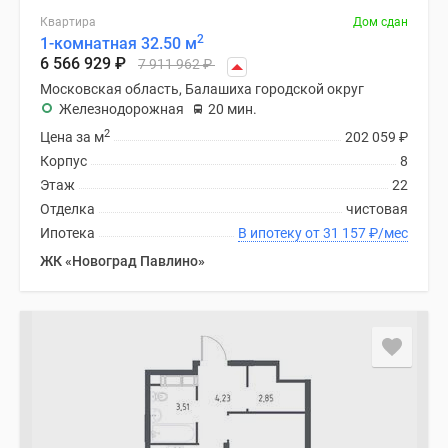
Квартира
Дом сдан
2
1-комнатная 32.50 м
6 566 929
₽
7 911 962
₽
Московская область, Балашиха городской округ
Железнодорожная
20 мин.
2
Цена за м
202 059
₽
Корпус
8
Этаж
22
Отделка
чистовая
Ипотека
В ипотеку от 31 157
₽
/мес
ЖК «Новоград Павлино»