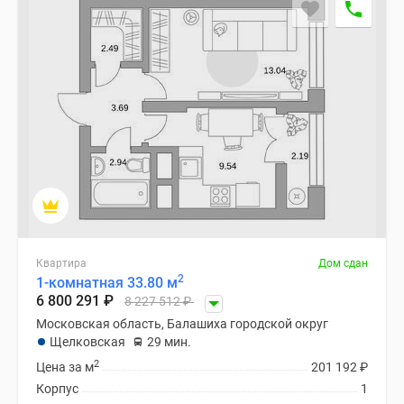
Специальные
предложения
Коммерческие
помещения
Продавцы
и
застройщики
Панорамы
новостроек
Видеообзор
новостроек
Экспертиза
Квартира
Дом сдан
новостроек
2
1-комнатная 33.80 м
6 800 291
₽
Экология
8 227 512
₽
Москвы
Московская область, Балашиха городской округ
Щелковская
29 мин.
и
2
Подмосковья
Цена за м
201 192
₽
Студии
Корпус
1