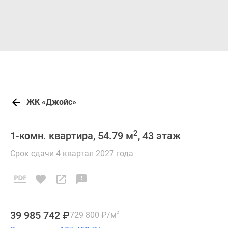
ЖК «Джойс»
2
1-комн. квартира, 54.79 м
, 43 этаж
Срок сдачи 4 квартал 2027 года
39 985 742
₽
729 800
₽
/м
2