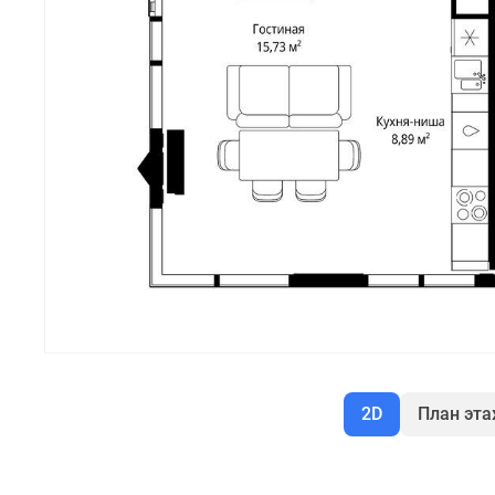
2D
План эт