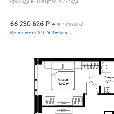
Срок сдачи 4 квартал 2027 года
66 230 626
₽
807 100
₽
/м
2
В ипотеку от
310 500
₽
/мес.