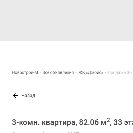
Новостройки
Квартиры
Новострой-М
•
Все объявления
•
ЖК «Джойс»
•
Продажа 3-к
Назад
2
3-комн. квартира, 82.06 м
, 33 э