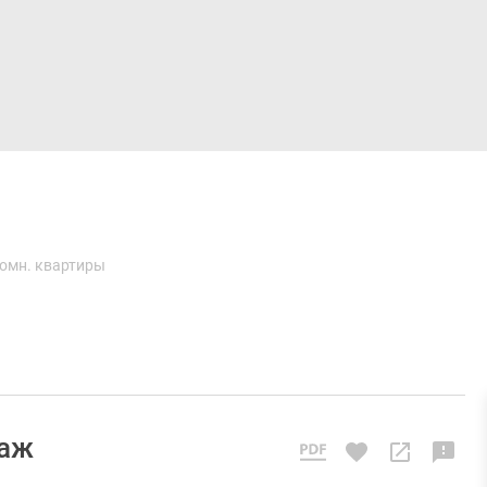
Дома и коттеджи
Ипотека
Медиа
Консультация
омн. квартиры
таж