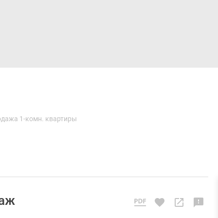
Дома и коттеджи
Ипотека
Медиа
Консультация
дажа 1-комн. квартиры
таж