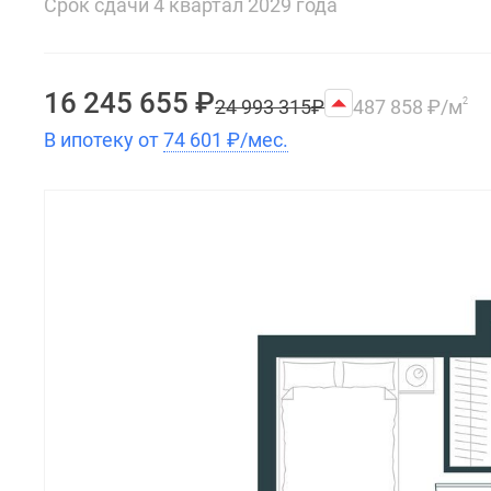
Срок сдачи 4 квартал 2029 года
16 245 655
₽
24 993 315
₽
487 858
₽
/м
2
В ипотеку от
74 601
₽
/мес.