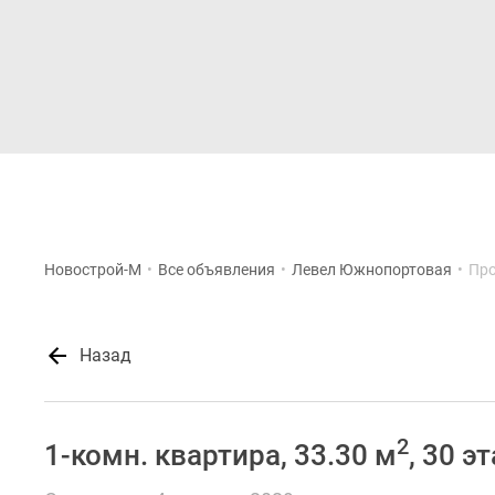
Новостройки
Квартиры
Новострой-М
•
Все объявления
•
Левел Южнопортовая
•
Про
Назад
2
1-комн. квартира, 33.30 м
, 30 э