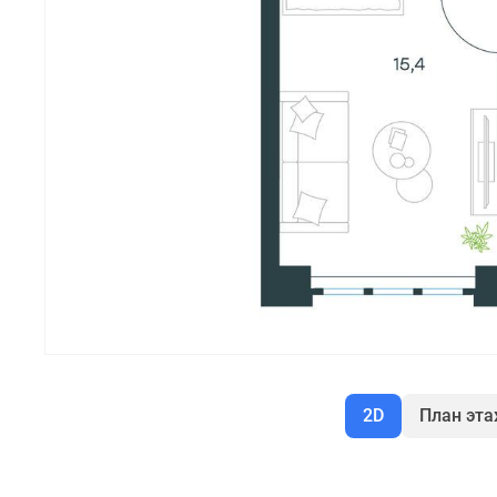
2D
План эт