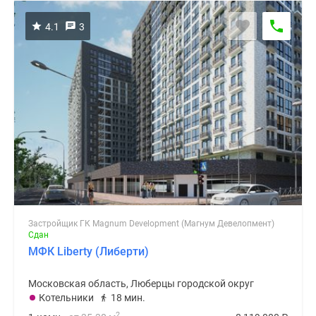
4.1
3
Застройщик ГК Magnum Development (Магнум Девелопмент)
Сдан
МФК Liberty (Либерти)
Московская область, Люберцы городской округ
Котельники
18 мин.
2