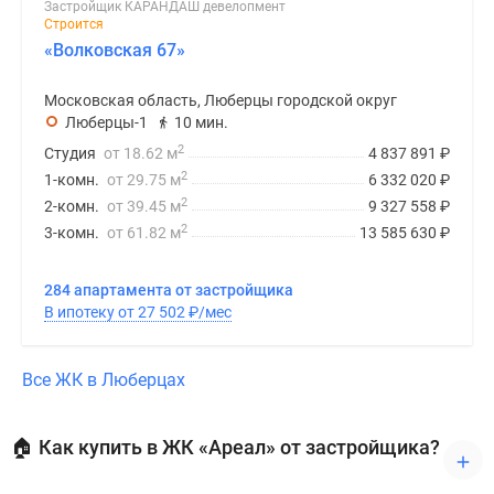
Застройщик КАРАНДАШ девелопмент
Строится
«Волковская 67»
Московская область, Люберцы городской округ
Люберцы-1
10 мин.
2
Студия
от 18.62 м
4 837 891
₽
2
1-комн.
от 29.75 м
6 332 020
₽
2
2-комн.
от 39.45 м
9 327 558
₽
2
3-комн.
от 61.82 м
13 585 630
₽
284 апартамента от застройщика
В ипотеку от 27 502
₽
/мес
Все ЖК в Люберцах
🏠 Как купить в ЖК «Ареал» от застройщика?