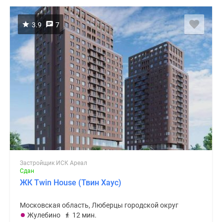
3.9
7
Застройщик ИСК Ареал
Сдан
ЖК Twin House (Твин Хаус)
Московская область, Люберцы городской округ
Жулебино
12 мин.