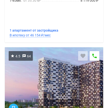
1-комн.
от 35.30 м
8 119 000
₽
1 апартамент от застройщика
В ипотеку от 46 154
₽
/мес
4.5
64