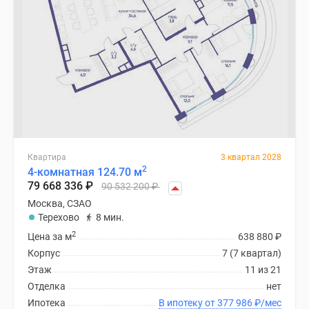
Квартира
3 квартал 2028
2
4-комнатная 124.70 м
79 668 336
₽
90 532 200
₽
Москва, СЗАО
Терехово
8 мин.
2
Цена за м
638 880
₽
Корпус
7 (7 квартал)
Этаж
11 из 21
Отделка
нет
Ипотека
В ипотеку от 377 986
₽
/мес