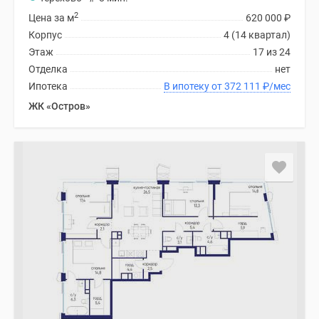
2
Цена за м
620 000
₽
Корпус
4 (14 квартал)
Этаж
17 из 24
Отделка
нет
Ипотека
В ипотеку от 372 111
₽
/мес
ЖК «Остров»