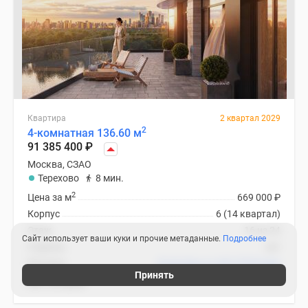
Квартира
2 квартал 2029
2
4-комнатная 136.60 м
91 385 400
₽
Москва, СЗАО
Терехово
8 мин.
2
Цена за м
669 000
₽
Корпус
6 (14 квартал)
Этаж
16 из 24
Сайт использует ваши куки и прочие метаданные.
Подробнее
Отделка
нет
Ипотека
В ипотеку от 433 578
₽
/мес
Принять
ЖК «Остров»