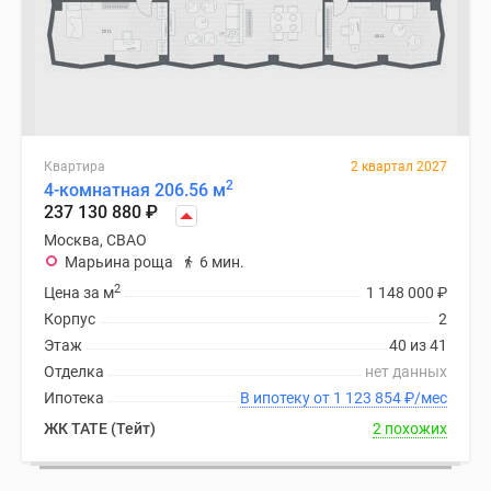
Квартира
2 квартал 2027
2
4-комнатная 206.56 м
237 130 880
₽
Москва, СВАО
Марьина роща
6 мин.
2
Цена за м
1 148 000
₽
Корпус
2
Этаж
40 из 41
Отделка
нет данных
Ипотека
В ипотеку от 1 123 854
₽
/мес
ЖК TATE (Тейт)
2 похожих