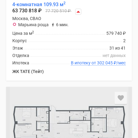
2
4-комнатная 109.93 м
63 730 818
₽
77 720 510
₽
Москва, СВАО
Марьина роща
6 мин.
2
Цена за м
579 740
₽
Корпус
2
Этаж
31 из 41
Отделка
нет данных
Ипотека
В ипотеку от 302 045
₽
/мес
ЖК TATE (Тейт)