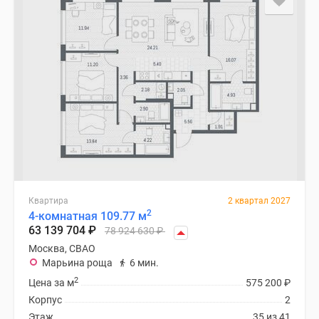
Квартира
2 квартал 2027
2
4-комнатная 109.77 м
63 139 704
₽
78 924 630
₽
Москва, СВАО
Марьина роща
6 мин.
2
Цена за м
575 200
₽
Корпус
2
Этаж
35 из 41