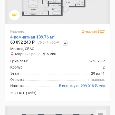
Квартира
2 квартал 2027
2
4-комнатная 109.76 м
63 092 243
₽
76 941 760
₽
Москва, СВАО
Марьина роща
6 мин.
2
Цена за м
574 820
₽
Корпус
2
Этаж
29 из 41
Отделка
нет данных
Ипотека
В ипотеку от 299 018
₽
/мес
ЖК TATE (Тейт)