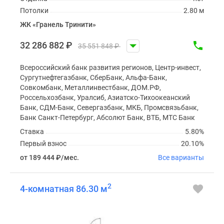
Потолки
2.80 м
ЖК «Гранель Тринити»
32 286 882
₽
35 551 848
₽
Всероссийский банк развития регионов, Центр-инвест,
Сургутнефтегазбанк, СберБанк, Альфа-Банк,
Совкомбанк, Металлинвестбанк, ДОМ.РФ,
Россельхозбанк, Уралсиб, Азиатско-Тихоокеанский
Банк, СДМ-Банк, Севергазбанк, МКБ, Промсвязьбанк,
Банк Санкт-Петербург, Абсолют Банк, ВТБ, МТС Банк
Ставка
5.80%
Первый взнос
20.10%
от 189 444
₽
/мес.
Все варианты
2
4-комнатная 86.30 м