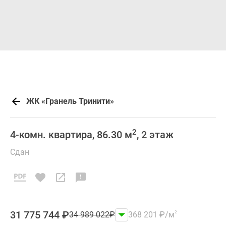
ЖК «Гранель Тринити»
2
4-комн. квартира, 86.30 м
, 2 этаж
Сдан
31 775 744
₽
34 989 022
₽
368 201
₽
/м
2