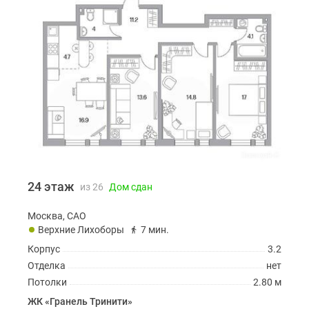
24 этаж
из 26
Дом сдан
Москва, САО
Верхние Лихоборы
7 мин.
Корпус
3.2
Отделка
нет
Потолки
2.80 м
ЖК «Гранель Тринити»