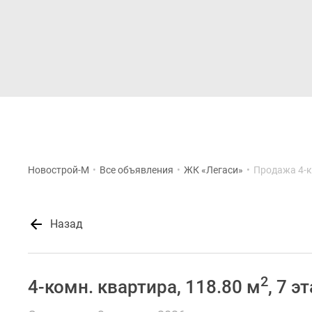
Новостройки
Квартиры
Новострой-М
•
Все объявления
•
ЖК «Легаси»
•
Продажа 4-к
Назад
2
4-комн. квартира, 118.80 м
, 7 э