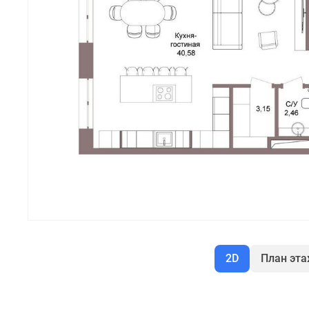
2D
План эт