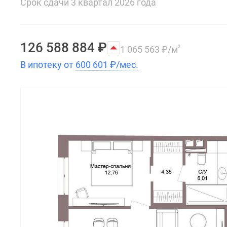
Срок сдачи 3 квартал 2026 года
126 588 884
₽
1 065 563
₽
/м
2
В ипотеку от
600 601
₽
/мес.