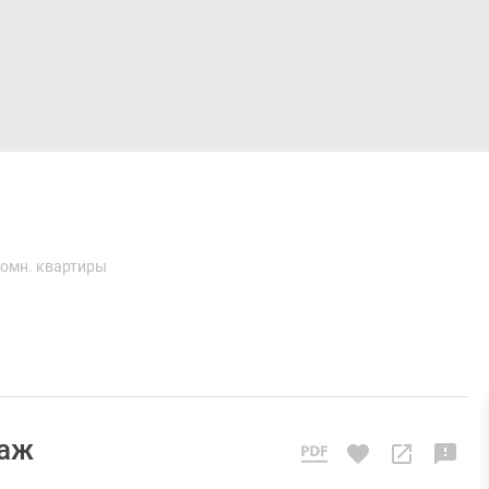
Дома и коттеджи
Ипотека
Медиа
Консультация
омн. квартиры
таж