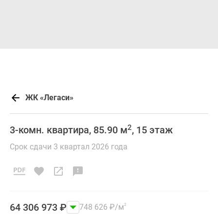
ЖК «Легаси»
2
3-комн. квартира, 85.90 м
, 15 этаж
Срок сдачи 3 квартал 2026 года
64 306 973
₽
748 626
₽
/м
2