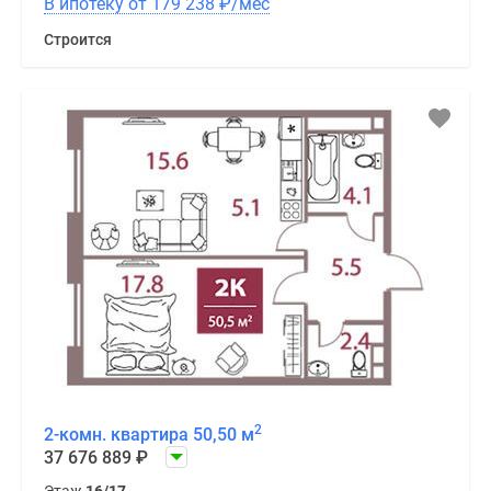
В ипотеку от 179 238
₽
/мес
Строится
2
2-комн. квартира 50,50 м
37 676 889
₽