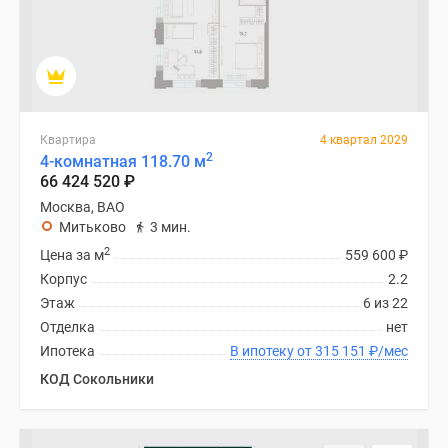
Квартира
4 квартал 2029
2
4-комнатная 118.70 м
66 424 520
₽
Москва, ВАО
Митьково
3 мин.
2
Цена за м
559 600
₽
Корпус
2.2
Этаж
6 из 22
Отделка
нет
Ипотека
В ипотеку от 315 151
₽
/мес
КОД Сокольники