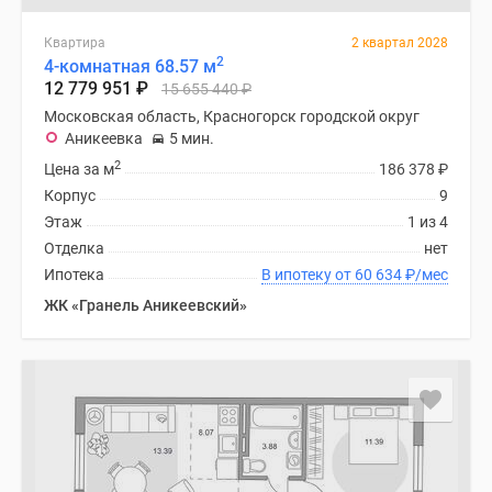
Квартира
2 квартал 2028
2
4-комнатная 68.57 м
12 779 951
₽
15 655 440
₽
Московская область, Красногорск городской округ
Аникеевка
5 мин.
2
Цена за м
186 378
₽
Корпус
9
Этаж
1 из 4
Отделка
нет
Ипотека
В ипотеку от 60 634
₽
/мес
ЖК «Гранель Аникеевский»