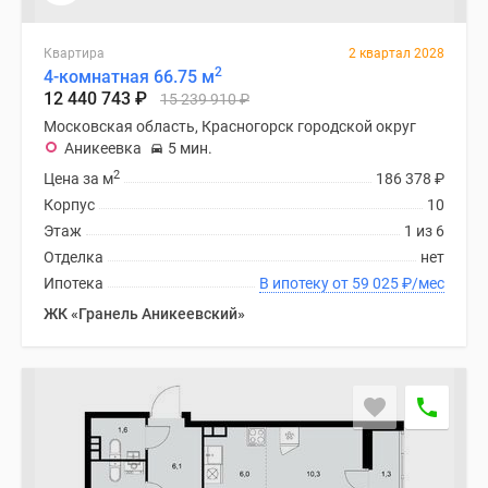
1-
комнатные
Квартира
2 квартал 2028
2-
2
4-комнатная 66.75 м
комнатные
12 440 743
₽
15 239 910
₽
3-
Московская область, Красногорск городской округ
комнатные
Аникеевка
5 мин.
Квартиры
2
Цена за м
186 378
₽
на
Корпус
10
карте
Этаж
1 из 6
Ипотечный
Отделка
нет
калькулятор
Ипотека
В ипотеку от 59 025
₽
/мес
Семейная
ЖК «Гранель Аникеевский»
ипотека
Военная
ипотека
Банки
и
программы
Медиа