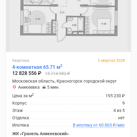
Квартира
2 квартал 2028
2
4-комнатная 65.71 м
12 828 556
₽
15 714 982
₽
Московская область, Красногорск городской округ
Аникеевка
5 мин.
2
Цена за м
195 230
₽
Корпус
9
Этаж
4 из 5
Отделка
нет
Ипотека
В ипотеку от 60 865
₽
/мес
ЖК «Гранель Аникеевский»