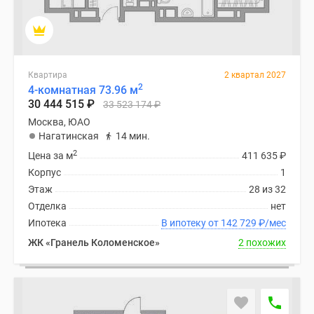
Квартира
2 квартал 2027
2
4-комнатная 73.96 м
30 444 515
₽
33 523 174
₽
Москва, ЮАО
Нагатинская
14 мин.
2
Цена за м
411 635
₽
Корпус
1
Этаж
28 из 32
Отделка
нет
Ипотека
В ипотеку от 142 729
₽
/мес
ЖК «Гранель Коломенское»
2 похожих