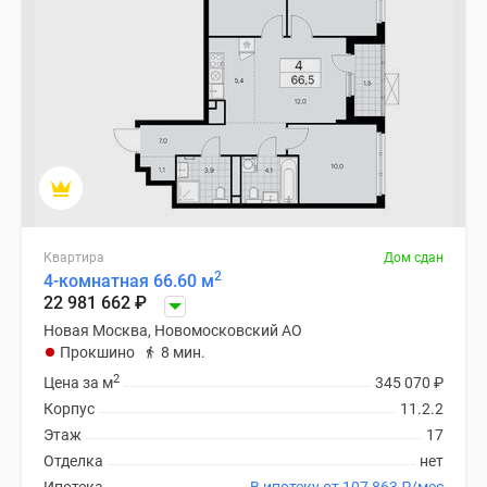
поселки
у
водоема
Коттеджные
поселки
в
ипотеку
Бизнес-
центры
Коттеджи
Квартира
Дом сдан
2
4-комнатная 66.60 м
Скидки
22 981 662
₽
и
Новая Москва, Новомосковский АО
акции
Прокшино
8 мин.
Макс
2
Цена за м
345 070
₽
Корпус
11.2.2
Этаж
17
Отделка
нет