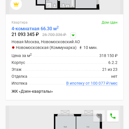
Дома
и
коттеджи
Квартира
Дом сдан
Коттеджные
2
4-комнатная 66.30 м
поселки
21 093 345
₽
26 700 336
₽
в
Новая Москва, Новомосковский АО
Новой
Новомосковская (Коммунарка)
10 мин.
Москве
2
Цена за м
318 150
₽
Готовые
Корпус
6.2.2
коттеджные
Этаж
21 из 23
поселки
Отделка
нет
Строящиеся
Ипотека
В ипотеку от 100 077
₽
/мес
коттеджные
ЖК «Дзен-кварталы»
поселки
Коттеджные
поселки
в
лесу
Коттеджные