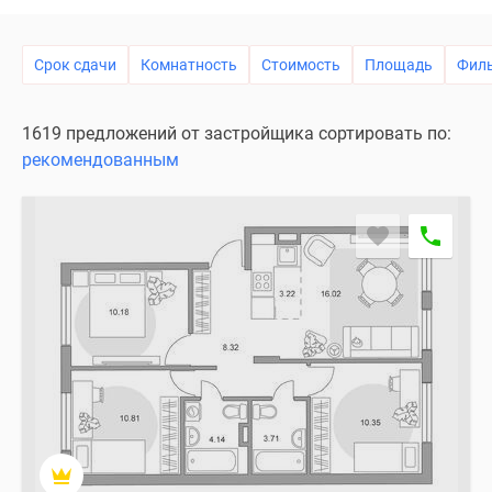
Специальные
предложения
Срок сдачи
Комнатность
Стоимость
Площадь
Фил
Коммерческие
помещения
Продавцы
1619 предложений от застройщика сортировать по:
и
рекомендованным
застройщики
Панорамы
новостроек
Видеообзор
новостроек
Экспертиза
новостроек
Экология
Москвы
и
Подмосковья
Студии