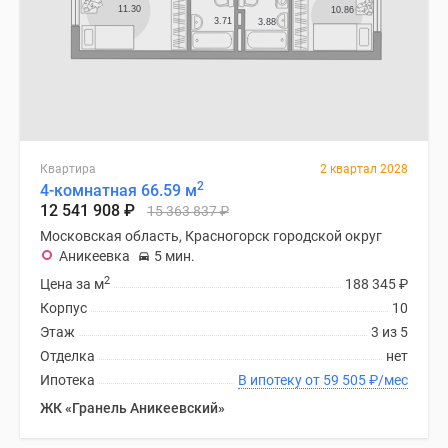
Квартира
2 квартал 2028
2
4-комнатная 66.59 м
12 541 908
₽
15 363 837
₽
Московская область, Красногорск городской округ
Аникеевка
5 мин.
2
Цена за м
188 345
₽
Корпус
10
Этаж
3 из 5
Отделка
нет
Ипотека
В ипотеку от 59 505
₽
/мес
ЖК «Гранель Аникеевский»