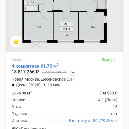
Новости
недвижимости
Мнение
эксперта
Аналитика
рынка
Покупателю
Экспертиза
новостроек
Квартира
Дом сдан
2
4-комнатная 61.70 м
Эксперты
18 817 266
₽
22 671 048
₽
и
Новая Москва, Десеновское С/П
авторы
Десна (2028)
10 мин.
О
2
Цена за м
304 980
₽
проекте
Корпус
4.1 (Парк)
Контакты
Этаж
15
Реклама
Отделка
нет
на
Ипотека
В ипотеку от 89 279
₽
/мес
сайте
Vk
ЖК «Деснаречье»