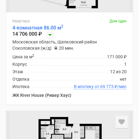
Квартира
Дом сдан
2
4-комнатная 86.00 м
14 706 000
₽
Московская область, Щелковский район
Соколовская (ж/д)
20 мин.
2
Цена за м
171 000
₽
Корпус
1
Этаж
12 из 20
Отделка
нет
Ипотека
В ипотеку от 69 773
₽
/мес
ЖК River Нouse (Ривер Хаус)