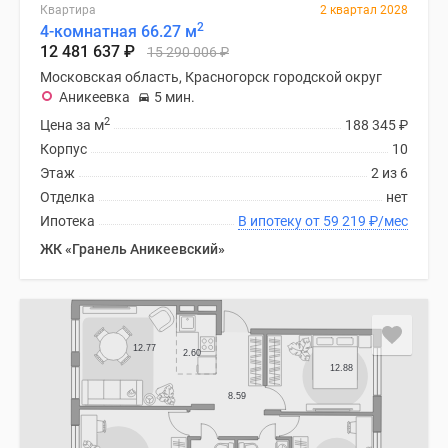
Квартира
2 квартал 2028
2
4-комнатная 66.27 м
12 481 637
₽
15 290 006
₽
Московская область, Красногорск городской округ
Аникеевка
5 мин.
2
Цена за м
188 345
₽
Корпус
10
Этаж
2 из 6
Отделка
нет
Ипотека
В ипотеку от 59 219
₽
/мес
ЖК «Гранель Аникеевский»