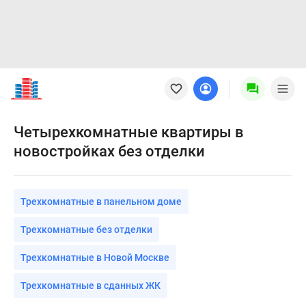
Новостройки
Квартиры
Ипотека
Новостройки
Четырехкомнатные квартиры в
Москвы
новостройках без отделки
Новостройки
Подмосковья
Новостройки
Трехкомнатные в панельном доме
Новой
Москвы
Трехкомнатные без отделки
Готовые
новостройки
Трехкомнатные в Новой Москве
Новостройки
Трехкомнатные в сданных ЖК
на
карте