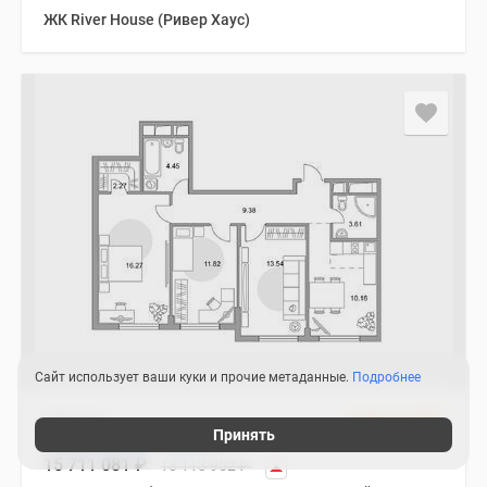
ЖК River Нouse (Ривер Хаус)
Сайт использует ваши куки и прочие метаданные.
Подробнее
Квартира
3 квартал 2027
Принять
2
4-комнатная 73.88 м
15 711 081
₽
18 113 952
₽