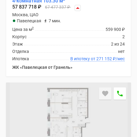
4-комнатная 103.30 м
57 837 718
₽
67 477 337
₽
Москва, ЦАО
Павелецкая
7 мин.
2
Цена за м
559 900
₽
Корпус
2
Этаж
2 из 24
Отделка
нет
Ипотека
В ипотеку от 271 152
₽
/мес
ЖК «Павелецкая от Гранель»