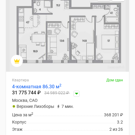
Квартира
Дом сдан
2
4-комнатная 86.30 м
31 775 744
₽
34 989 022
₽
Москва, САО
Верхние Лихоборы
7 мин.
2
Цена за м
368 201
₽
Корпус
3.2
Этаж
2 из 26