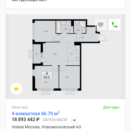
Дзен
Машино-
места
Апартаменты
#траншевая
ипотека
#рассрочка
ИТ-
ипотека
Квартиры
со
скидками
до
41%
Видео
Квартира
Дом сдан
360°
2
4-комнатная 66.70 м
новостроек
18 893 442
₽
23 915 952
₽
Субсидированная
Новая Москва, Новомосковский АО