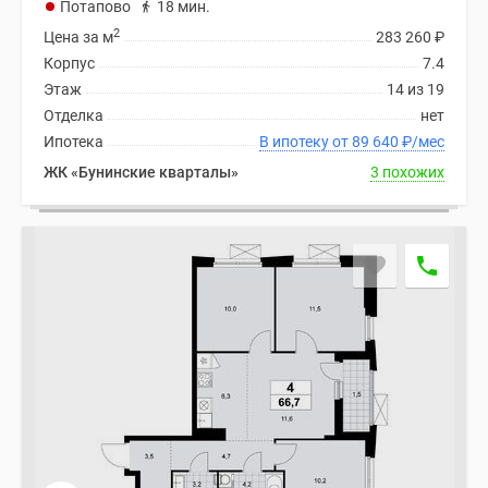
застройщиком
Потапово
18 мин.
Rutube
2
Цена за м
283 260
₽
Поиск
Корпус
7.4
дома
Этаж
14 из 19
в
Отделка
нет
Москве
Ипотека
В ипотеку от 89 640
₽
/мес
Программа
ЖК «Бунинские кварталы»
3 похожих
реновации
в
Москве
Новостройки
премиум-
класса
Новостройки
бизнес-
класса
Рассрочка
Траншевая
ипотека