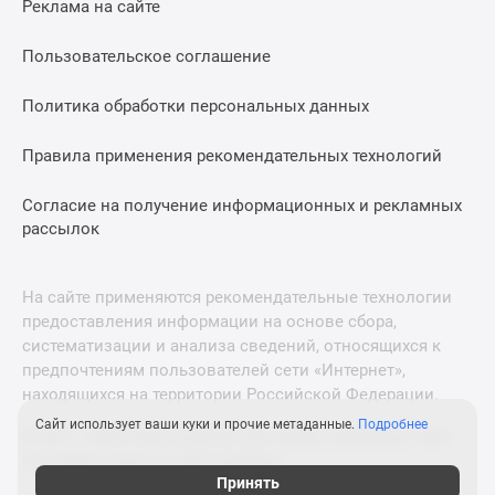
Реклама на сайте
Дзен
Машино-
Пользовательское соглашение
места
Апартаменты
Политика обработки персональных данных
#траншевая
Правила применения рекомендательных технологий
ипотека
#рассрочка
Согласие на получение информационных и рекламных
ИТ-
рассылок
ипотека
Квартиры
со
На сайте применяются рекомендательные технологии
скидками
предоставления информации на основе сбора,
до
систематизации и анализа сведений, относящихся к
41%
предпочтениям пользователей сети «Интернет»,
находящихся на территории Российской Федерации.
Видео
360°
Сайт использует ваши куки и прочие метаданные.
Подробнее
© 2011—2026 Новострой-М. Все права защищены. Всё,
новостроек
что нужно знать о новостройках
Субсидированная
Принять