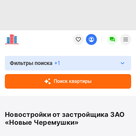
Новостройки
Квартиры
Ипотека
Новостройки
Москвы
Фильтры поиска
+1
Новостройки
Подмосковья
Поиск квартиры
Новостройки
Новой
Москвы
Готовые
Новостройки от застройщика ЗАО
новостройки
Новостройки
«Новые Черемушки»
на
карте