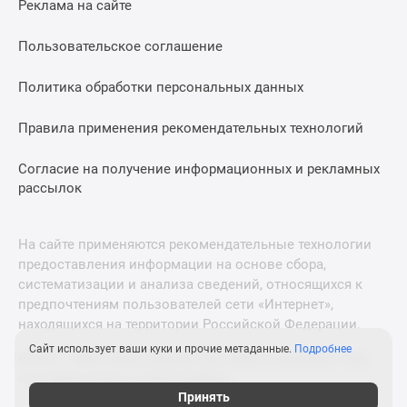
Реклама на сайте
Дзен
Машино-
Пользовательское соглашение
места
Апартаменты
Политика обработки персональных данных
#траншевая
Правила применения рекомендательных технологий
ипотека
#рассрочка
Согласие на получение информационных и рекламных
ИТ-
рассылок
ипотека
Квартиры
со
На сайте применяются рекомендательные технологии
скидками
предоставления информации на основе сбора,
до
систематизации и анализа сведений, относящихся к
41%
предпочтениям пользователей сети «Интернет»,
находящихся на территории Российской Федерации.
Видео
360°
Сайт использует ваши куки и прочие метаданные.
Подробнее
© 2011—2026 Новострой-М. Все права защищены. Всё,
новостроек
что нужно знать о новостройках
Субсидированная
Принять