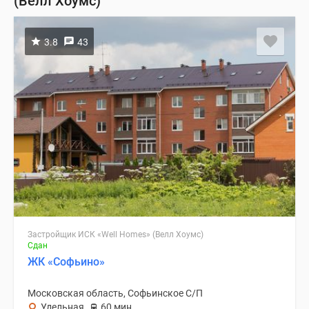
(Велл Хоумс)
3.8
43
Застройщик ИСК «Well Homes» (Велл Хоумс)
Сдан
ЖК «Софьино»
Московская область, Софьинское С/П
Удельная
60 мин.