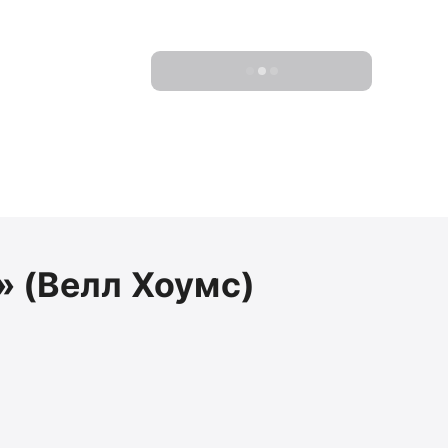
Показать 0 новостроек
 (Велл Хоумс)