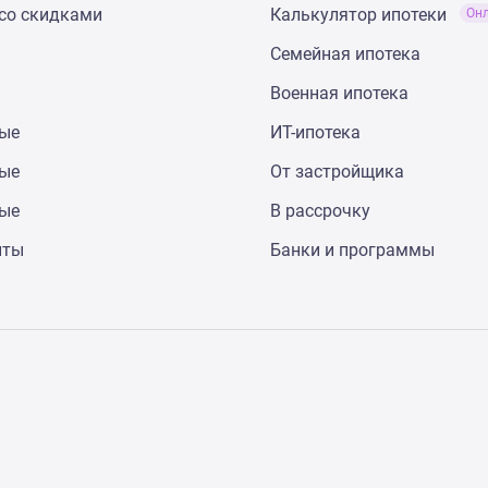
со скидками
Калькулятор ипотеки
Он
Семейная ипотека
Военная ипотека
ные
ИТ-ипотека
ные
От застройщика
ные
В рассрочку
нты
Банки и программы