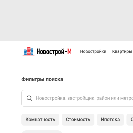
Новостройки
Квартиры
Новостройки
Квартиры
Ипотека
Новостройки
Москвы
Новостройки
Фильтры поиска
Подмосковья
Новостройки
Новой
Москвы
Новостройка, застройщик, район или метр
Готовые
новостройки
Новостройки
Комнатность
Стоимость
Ипотека
на
карте