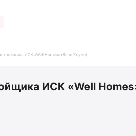
ы
астройщика ИСК «Well Homes» (Велл Хоумс)
ойщика ИСК «Well Homes»