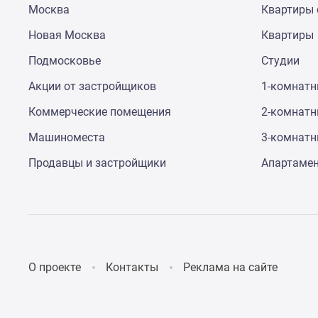
Москва
Квартиры 
до
41%
Новая Москва
Квартиры
Видео
360°
Подмосковье
Студии
новостроек
Субсидированная
Акции от застройщиков
1-комнат
застройщиком
Коммерческие помещения
2-комнат
Rutube
Поиск
Машиноместа
3-комнат
дома
в
Продавцы и застройщики
Апартаме
Москве
Программа
реновации
в
Москве
Новостройки
премиум-
О проекте
Контакты
Реклама на сайте
класса
Новостройки
бизнес-
класса