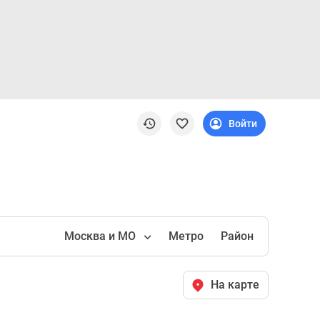
Войти
Москва и МО
Метро
Район
На карте