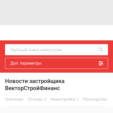
Удобный поиск новостроек
Доп. параметры
Новости застройщика
ВекторСтройФинанс
Описание
Отзывы 3
Новостройки 1
Руководство и 