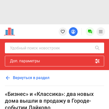
Новостройки
Квартиры
Ипотека
Новостройки
Удобный поиск новостроек
Москвы
Новостройки
Доп. параметры
Подмосковья
Новостройки
Новой
Вернуться в раздел
Москвы
Готовые
новостройки
«Бизнес» и «Классика»: два новых
Новостройки
дома вышли в продажу в Городе-
на
событии Лайково
карте