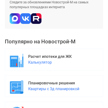
Следите за обновлениями Новострой-М на самых
поселки
популярных площадках интернета
у
водоема
Коттеджные
поселки
в
ипотеку
Популярно на
Новострой-М
Бизнес-
центры
Расчет ипотеки для ЖК
Коттеджи
Калькулятор
Скидки
и
акции
Макс
Планировочные решения
Квартиры с 3д планировкой