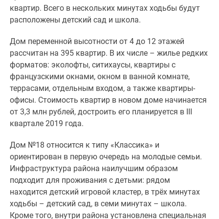
1-
квартир. Всего в нескольких минутах ходьбы будут
комнатные
расположены детский сад и школа.
2-
комнатные
Дом переменной высотности от 4 до 12 этажей
3-
рассчитан на 395 квартир. В их числе – жилье редких
комнатные
форматов: эколофты, ситихаусы, квартиры с
Квартиры
французскими окнами, окном в ванной комнате,
на
террасами, отдельным входом, а также квартиры-
карте
офисы. Стоимость квартир в новом доме начинается
Ипотечный
от 3,3 млн рублей, достроить его планируется в III
калькулятор
квартале 2019 года.
Семейная
ипотека
Дом №18 относится к типу «Классика» и
Военная
ориентирован в первую очередь на молодые семьи.
ипотека
Инфраструктура района наилучшим образом
Банки
подходит для проживания с детьми: рядом
и
находится детский игровой кластер, в трёх минутах
программы
ходьбы – детский сад, в семи минутах – школа.
Медиа
Кроме того, внутри района установлена специальная