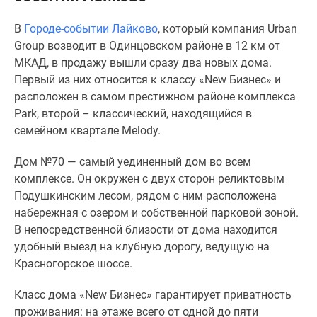
Специальные
В
Городе-событии Лайково
, который компания Urban
предложения
Group возводит в Одинцовском районе в 12 км от
Коммерческие
МКАД, в продажу вышли сразу два новых дома.
помещения
Первый из них относится к классу «New Бизнес» и
Продавцы
расположен в самом престижном районе комплекса
и
Park, второй – классический, находящийся в
застройщики
семейном квартале Melody.
Панорамы
новостроек
Дом №70 — самый уединенный дом во всем
Видеообзор
комплексе. Он окружен с двух сторон реликтовым
новостроек
Подушкинским лесом, рядом с ним расположена
Экспертиза
набережная с озером и собственной парковой зоной.
новостроек
В непосредственной близости от дома находится
Экология
удобный выезд на клубную дорогу, ведущую на
Москвы
Красногорское шоссе.
и
Подмосковья
Класс дома «New Бизнес» гарантирует приватность
Студии
проживания: на этаже всего от одной до пяти