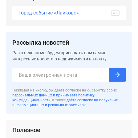
Дома
и
Город-событие «Лайково»
4.0
коттеджи
Коттеджные
поселки
в
Рассылка новостей
Новой
Раз в неделю мы будем присылать вам самые
Москве
интересные новости о недвижимости на почту
Готовые
коттеджные
поселки
Строящиеся
Нажимая на кнопку, вы даёте согласие на обработку своих
коттеджные
персональных данных и принимаете политику
поселки
конфиденциальности
, а также
даёте согласие на получение
информационных и рекламных рассылок
Коттеджные
поселки
в
Полезное
лесу
Коттеджные