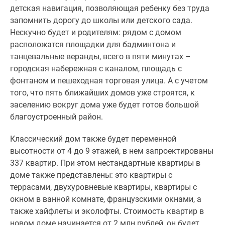
Новости
детская навигация, позволяющая ребенку без труда
недвижимости
запомнить дорогу до школы или детского сада.
Мнение
Нескучно будет и родителям: рядом с домом
эксперта
расположатся площадки для бадминтона и
Аналитика
танцевальные веранды, всего в пяти минутах –
рынка
городская набережная с каналом, площадь с
Покупателю
фонтаном и пешеходная торговая улица. А с учетом
Экспертиза
того, что пять ближайших домов уже строятся, к
новостроек
заселению вокруг дома уже будет готов большой
Эксперты
благоустроенный район.
и
Классический дом также будет переменной
авторы
высотности от 4 до 9 этажей, в нем запроектированы
О
337 квартир. При этом нестандартные квартиры в
проекте
доме также представлены: это квартиры с
Контакты
террасами, двухуровневые квартиры, квартиры с
Реклама
окном в ванной комнате, французскими окнами, а
на
также хайфлеты и эколофты. Стоимость квартир в
сайте
новом доме начинается от 2 млн рублей, он будет
Vk