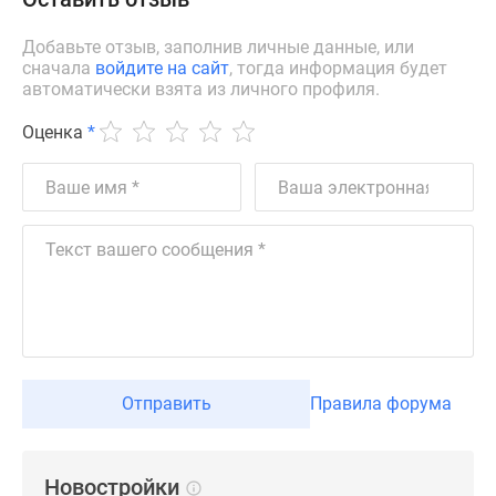
застройщиком
Rutube
Добавьте отзыв, заполнив личные данные, или
Поиск
сначала
войдите на сайт
, тогда информация будет
дома
автоматически взята из личного профиля.
в
Оценка
*
Москве
Программа
реновации
в
Москве
Новостройки
премиум-
класса
Новостройки
бизнес-
Отправить
Правила форума
класса
Рассрочка
Траншевая
Новостройки
ипотека