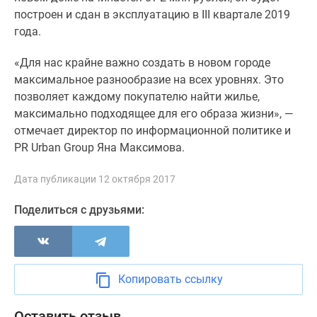
построен и сдан в эксплуатацию в III квартале 2019
Дзен
года.
Машино-
места
«Для нас крайне важно создать в новом городе
Апартаменты
максимальное разнообразие на всех уровнях. Это
#траншевая
позволяет каждому покупателю найти жилье,
ипотека
максимально подходящее для его образа жизни», —
#рассрочка
отмечает директор по информационной политике и
ИТ-
PR Urban Group Яна Максимова.
ипотека
Квартиры
Дата публикации 12 октября 2017
со
скидками
Поделиться с друзьями:
до
41%
Видео
360°
Копировать ссылку
новостроек
Субсидированная
Оставить отзыв