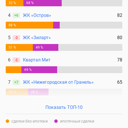
32 %
68 %
4
ЖК «Остров»
82
+6
88 %
5
ЖК «Зиларт»
80
-3
51 %
49 %
6
Квартал Мит
78
-2
69 %
7
ЖК «Нижегородская от Гранель»
65
+7
52 %
48 %
Показать ТОП-10
сделки без ипотеки
ипотечные сделки