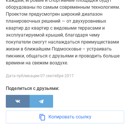
каждый, игровые и спортивные площадки будут
Дзен
оборудованы по самым современным технологиям.
Машино-
Проектом предусмотрен широкий диапазон
места
планировочных решений — от двухуровневых
Апартаменты
квартир до квартир с видовыми террасами и
#траншевая
эксплуатируемой крышей, благодаря чему
ипотека
покупатели смогут наслаждаться преимуществами
#рассрочка
жизни в ближайшем Подмосковье – устраивать
ИТ-
пикники, общаться с друзьями и проводить больше
ипотека
времени на свежем воздухе.
Квартиры
со
Дата публикации 07 сентября 2017
скидками
Поделиться с друзьями:
до
41%
Видео
360°
Копировать ссылку
новостроек
Субсидированная