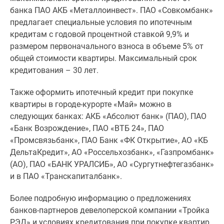
1-
банка ПАО АКБ «Металлоинвест». ПАО «Совкомбанк»
комнатные
предлагает специальные условия по ипотечным
2-
кредитам с годовой процентной ставкой 9,9% и
комнатные
размером первоначального взноса в объеме 5% от
3-
общей стоимости квартиры. Максимальный срок
комнатные
кредитования – 30 лет.
Квартиры
на
Также оформить ипотечный кредит при покупке
карте
квартиры в городе-курорте «Май» можно в
Ипотечный
следующих банках: АКБ «Абсолют банк» (ПАО), ПАО
калькулятор
«Банк Возрождение», ПАО «ВТБ 24», ПАО
Семейная
«Промсвязьбанк», ПАО Банк «ФК Открытие», АО «КБ
ипотека
ДельтаКредит», АО «Россельхозбанк», «Газпромбанк»
Военная
(АО), ПАО «БАНК УРАЛСИБ», АО «Сургутнефтегазбанк»
ипотека
и в ПАО «Транскапиталбанк».
Банки
и
Более подробную информацию о предложениях
программы
банков-партнеров девелоперской компании «Тройка
Медиа
РЭД» и условиях кредитования при покупке квартир