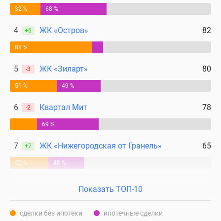
32 %
68 %
4
ЖК «Остров»
82
+6
88 %
5
ЖК «Зиларт»
80
-3
51 %
49 %
6
Квартал Мит
78
-2
69 %
7
ЖК «Нижегородская от Гранель»
65
+7
52 %
48 %
Показать ТОП-10
сделки без ипотеки
ипотечные сделки