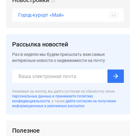
Новостройки
Дома
и
Город-курорт «Май»
4.0
коттеджи
Коттеджные
поселки
в
Рассылка новостей
Новой
Раз в неделю мы будем присылать вам самые
Москве
интересные новости о недвижимости на почту
Готовые
коттеджные
поселки
Строящиеся
коттеджные
Нажимая на кнопку, вы даёте согласие на обработку своих
персональных данных и принимаете политику
поселки
конфиденциальности
, а также
даёте согласие на получение
Коттеджные
информационных и рекламных рассылок
поселки
в
лесу
Полезное
Коттеджные