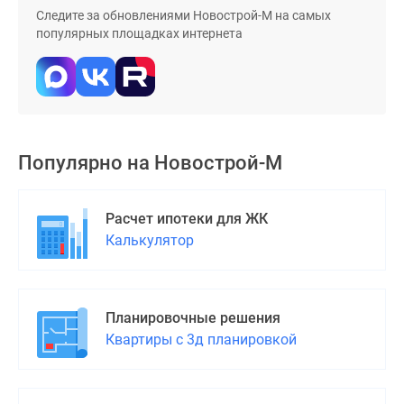
Следите за обновлениями Новострой-М на самых
поселки
популярных площадках интернета
у
водоема
Коттеджные
поселки
в
ипотеку
Популярно на
Новострой-М
Бизнес-
центры
Коттеджи
Расчет ипотеки для ЖК
Скидки
Калькулятор
и
акции
Макс
Планировочные решения
Квартиры с 3д планировкой