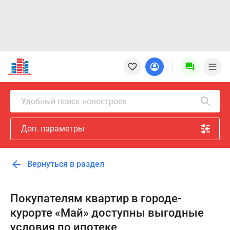
Новостройки
Квартиры
Ипотека
Новостройки
Удобный поиск новостроек
Москвы
Новостройки
Доп. параметры
Подмосковья
Новостройки
Новой
Вернуться в раздел
Москвы
Готовые
новостройки
Покупателям квартир в городе-
Новостройки
курорте «Май» доступны выгодные
на
условия по ипотеке
карте