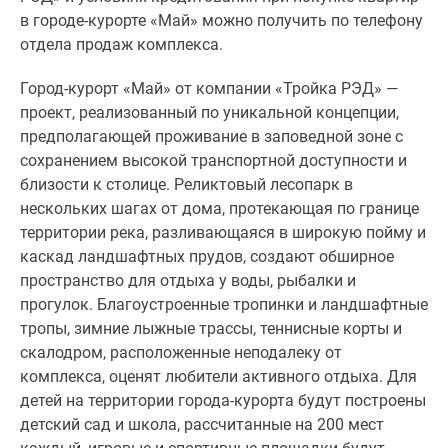
Новости
в городе-курорте «Май» можно получить по телефону
недвижимости
отдела продаж комплекса.
Мнение
эксперта
Город-курорт «Май» от компании «Тройка РЭД» —
Аналитика
проект, реализованный по уникальной концепции,
рынка
предполагающей проживание в заповедной зоне с
Покупателю
сохранением высокой транспортной доступности и
Экспертиза
близости к столице. Реликтовый лесопарк в
новостроек
нескольких шагах от дома, протекающая по границе
Эксперты
территории река, разливающаяся в широкую пойму и
и
каскад ландшафтных прудов, создают обширное
авторы
пространство для отдыха у воды, рыбалки и
О
прогулок. Благоустроенные тропинки и ландшафтные
проекте
тропы, зимние лыжные трассы, теннисные корты и
Контакты
скалодром, расположенные неподалеку от
Реклама
комплекса, оценят любители активного отдыха. Для
на
детей на территории города-курорта будут построены
сайте
детский сад и школа, рассчитанные на 200 мест
Vk