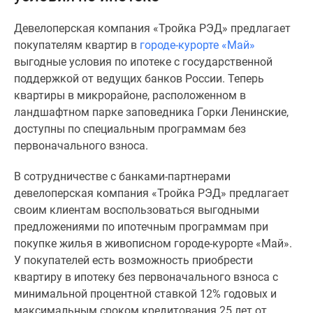
Специальные
Девелоперская компания «Тройка РЭД» предлагает
предложения
покупателям квартир в
городе-курорте «Май»
Коммерческие
выгодные условия по ипотеке с государственной
помещения
поддержкой от ведущих банков России. Теперь
Продавцы
квартиры в микрорайоне, расположенном в
и
ландшафтном парке заповедника Горки Ленинские,
застройщики
доступны по специальным программам без
Панорамы
первоначального взноса.
новостроек
Видеообзор
В сотрудничестве с банками-партнерами
новостроек
девелоперская компания «Тройка РЭД» предлагает
Экспертиза
своим клиентам воспользоваться выгодными
новостроек
предложениями по ипотечным программам при
Экология
покупке жилья в живописном городе-курорте «Май».
Москвы
У покупателей есть возможность приобрести
и
квартиру в ипотеку без первоначального взноса с
Подмосковья
минимальной процентной ставкой 12% годовых и
Студии
максимальным сроком кредитования 25 лет от