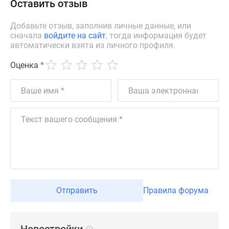
Оставить отзыв
застройщиком
Rutube
Добавьте отзыв, заполнив личные данные, или
Поиск
сначала
войдите на сайт
, тогда информация будет
дома
автоматически взята из личного профиля.
в
Москве
Оценка
*
Программа
реновации
в
Москве
Новостройки
премиум-
класса
Новостройки
бизнес-
класса
Отправить
Правила форума
Рассрочка
Траншевая
ипотека