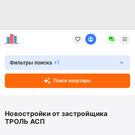
Новостройки
Квартиры
Ипотека
Новостройки
Москвы
Фильтры поиска
+1
Новостройки
Подмосковья
Поиск квартиры
Новостройки
Новой
Москвы
Готовые
Новостройки от застройщика
новостройки
Новостройки
ТРОЛЬ АСП
на
карте